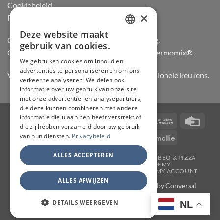
Cookiebeleid
×
Retourneren
Deze website maakt
DUTCH
Officiële dealer van Gozney en Big Green Egg.
gebruik van cookies.
Officiële advisor en verdeler van Vorwerk Thermomix®.
FRENCH
We gebruiken cookies om inhoud en
advertenties te personaliseren en om ons
GERMAN
Vertrouwd door hobbykoks, chefs en professionele keukens.
verkeer te analyseren. We delen ook
ENGLISH
informatie over uw gebruik van onze site
met onze advertentie- en analysepartners,
die deze kunnen combineren met andere
informatie die u aan hen heeft verstrekt of
Visa
PayPal
Stripe
MasterCard
Bancontact
Bank
Credi
die zij hebben verzameld door uw gebruik
Transfer
Card
van hun diensten.
Privacybeleid
IDeal
Invoice
KBC
Maestro
Mollie
ALLES ACCEPTEREN
JAPANSE MESSEN
SLIJPERIJ
KOOKGEREI
BBQ & PIZZA
THERMOMIX
WORKSHOPS
ACADEMY
TAFELMESSEN & SCHOOLSETS
CONTACT
MY ACCOUNT
ALLES AFWIJZEN
Copyright 2026 ©
CHEF & KNIFE
| Support by
Conversal
DETAILS WEERGEVEN
NL