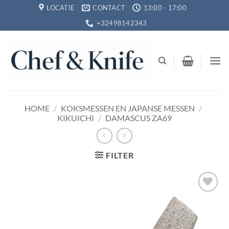
Ga
LOCATIE
CONTACT
13:00 - 17:00
naar
+32498142343
inhoud
HOME
/
KOKSMESSEN EN JAPANSE MESSEN
/
KIKUICHI
/
DAMASCUS ZA69
FILTER
Toevoegen
aan
verlanglijst