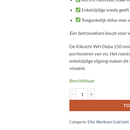
Enkelzijdige snede geeft 
Toegankelijk deba-mes vo
Een betrouwbare keuze voor wi
De Kikuichi WH Deba 150 mm is
portioneren van vis. Het roes
enkelzijdige slijping maken d
viswerk.
Beschikbaar
Kikuichi WH Deba 150mm aantal
TO
Categorie:
Elite Warikomi Gold (wh)