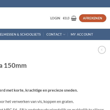
3
LOGIN
€
0,0
AFREKENEN
ELMESSEN & SCHOOLSETS
CONTACT
MY ACCOUNT
ba 150mm
leerd met korte, krachtige en precieze sneden.
 het verwerken van vis, koppen en graten.
t HRC 56–58 is onderhoudsvriendelijk en makkelijk te slijpen.