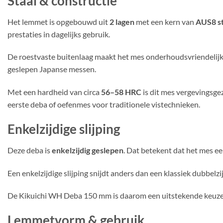
Staal & constructie
Het lemmet is opgebouwd uit
2 lagen
met een kern van
AUS8 st
prestaties in dagelijks gebruik.
De roestvaste buitenlaag maakt het mes onderhoudsvriendelijker
geslepen Japanse messen.
Met een hardheid van circa
56–58 HRC
is dit mes vergevingsgez
eerste deba of oefenmes voor traditionele vistechnieken.
Enkelzijdige slijping
Deze deba is
enkelzijdig geslepen
. Dat betekent dat het mes ee
Een enkelzijdige slijping snijdt anders dan een klassiek dubbel
De Kikuichi WH Deba 150 mm is daarom een uitstekende keuze vo
Lemmetvorm & gebruik