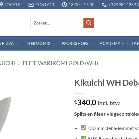
LOCATIE
CONTACT
13:00 - 17:00
+3249814234
Zoeken
naar:
& PIZZA
THERMOMIX
WORKSHOPS
ACADEMY
TAF
UICHI
/
ELITE WARIKOMI GOLD (WH)
Kikuichi WH De
Toevoegen
340,0
aan
€
incl. btw
verlanglijst
Splits en fileer vis gecontro
150 mm deba-lemmet voor
AUS-8 roestvast staal me