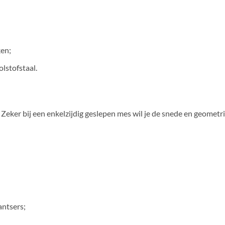
ken;
lstofstaal.
. Zeker bij een enkelzijdig geslepen mes wil je de snede en geomet
antsers;