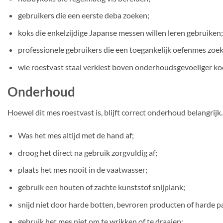
gebruikers die een eerste deba zoeken;
koks die enkelzijdige Japanse messen willen leren gebruiken;
professionele gebruikers die een toegankelijk oefenmes zoe
wie roestvast staal verkiest boven onderhoudsgevoeliger koo
Onderhoud
Hoewel dit mes roestvast is, blijft correct onderhoud belangrijk
Was het mes altijd met de hand af;
droog het direct na gebruik zorgvuldig af;
plaats het mes nooit in de vaatwasser;
gebruik een houten of zachte kunststof snijplank;
snijd niet door harde botten, bevroren producten of harde p
gebruik het mes niet om te wrikken of te draaien;