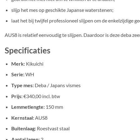
slijp het mes op geschikte Japanse waterstenen;
laat het bij twijfel professioneel slijpen om de enkelzijdige 
AUS8 is relatief eenvoudig te slijpen. Daardoor is deze deba z
Specificaties
Merk:
Kikuichi
Serie:
WH
Type mes:
Deba / Japans vismes
Prijs:
€340,00 incl. btw
Lemmetlengte:
150 mm
Kernstaal:
AUS8
Buitenlaag:
Roestvast staal
Aantal lagen:
2