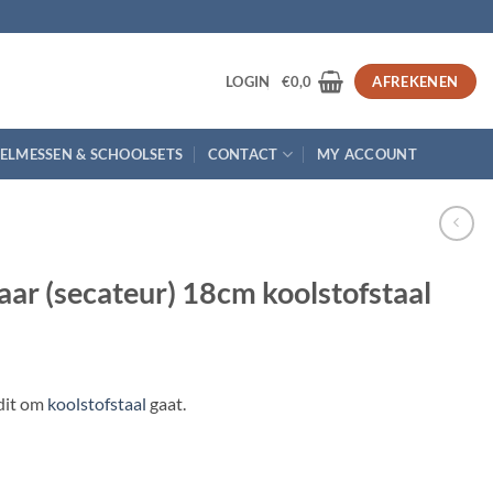
3
LOGIN
€
0,0
AFREKENEN
ELMESSEN & SCHOOLSETS
CONTACT
MY ACCOUNT
aar (secateur) 18cm koolstofstaal
dit om
koolstofstaal
gaat.
8cm koolstofstaal aantal