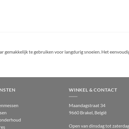
aar gemakkelijk te gebruiken voor langdurig snoeien. Het eenvoudi
ENSTEN
WINKEL & CONTACT
enmessen
Maandagstraat 34
sen
9660 Brakel, België
 onderhoud
Open van dinsdag tot zaterda
res