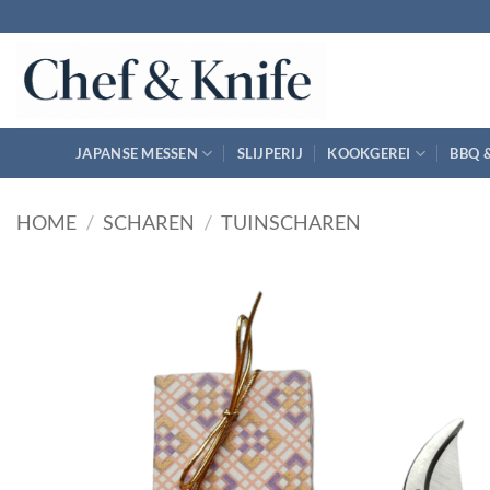
Ga
naar
inhoud
JAPANSE MESSEN
SLIJPERIJ
KOOKGEREI
BBQ 
HOME
/
SCHAREN
/
TUINSCHAREN