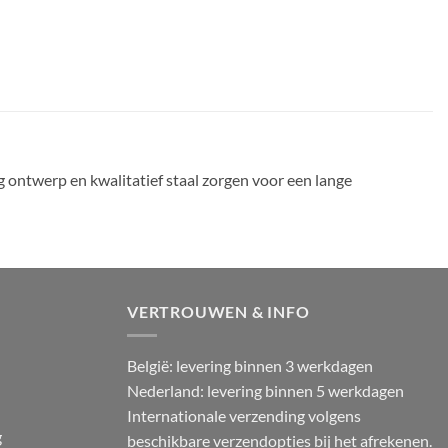
g ontwerp en kwalitatief staal zorgen voor een lange
VERTROUWEN & INFO
België: levering binnen 3 werkdagen
Nederland: levering binnen 5 werkdagen
Internationale verzending volgens
g
beschikbare verzendopties bij het afrekenen.