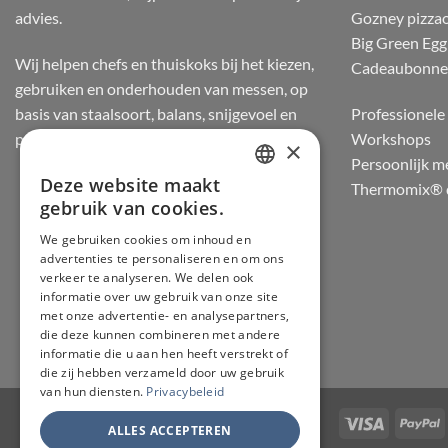
advies.
Gozney pizza
Big Green Egg
Wij helpen chefs en thuiskoks bij het kiezen,
Cadeaubonn
gebruiken en onderhouden van messen, op
basis van staalsoort, balans, snijgevoel en
Professionele 
praktijkervaring.
Workshops
×
Persoonlijk m
Deze website maakt
Thermomix® d
DUTCH
gebruik van cookies.
FRENCH
We gebruiken cookies om inhoud en
advertenties te personaliseren en om ons
GERMAN
verkeer te analyseren. We delen ook
ENGLISH
informatie over uw gebruik van onze site
met onze advertentie- en analysepartners,
die deze kunnen combineren met andere
informatie die u aan hen heeft verstrekt of
die zij hebben verzameld door uw gebruik
van hun diensten.
Privacybeleid
Visa
P
ALLES ACCEPTEREN