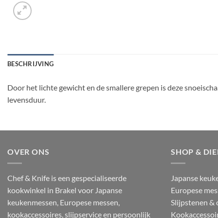
BESCHRIJVING
Door het lichte gewicht en de smallere grepen is deze snoeisch
levensduur.
OVER ONS
SHOP & DI
Chef & Knife is een gespecialiseerde
Japanse keuk
kookwinkel in Brakel voor Japanse
Europese mes
keukenmessen, Europese messen,
Slijpstenen &
kookaccessoires, slijpservice en persoonlijk
Kookaccessoi