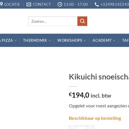
LOCATIE
CONTACT
13:00 - 17:00
+3249814234
Zoeken
naar:
& PIZZA
THERMOMIX
WORKSHOPS
ACADEMY
TAF
Kikuichi snoeisch
Toevoegen
194,0
aan
€
incl. btw
verlanglijst
Opgelet voor roest aangezien 
Beschikbaar op bestelling
Kikuichi snoeischaar (secateur) 1