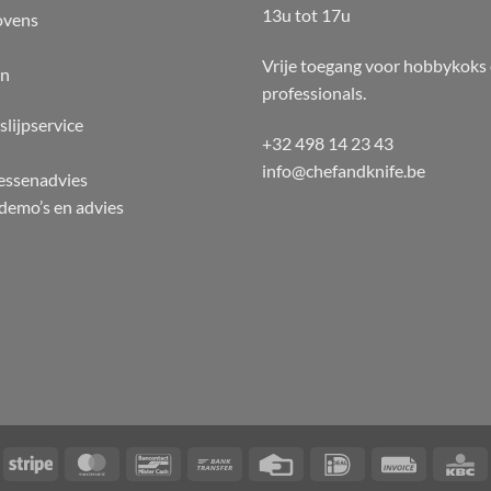
13u tot 17u
ovens
Vrije toegang voor hobbykoks
en
professionals.
slijpservice
+32 498 14 23 43
info@chefandknife.be
essenadvies
emo’s en advies
ayPal
Stripe
MasterCard
Bancontact
Bank
Credit
IDeal
Invoice
Transfer
Card