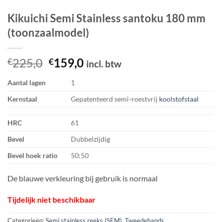
Kikuichi Semi Stainless santoku 180 mm
(toonzaalmodel)
Oorspronkelijke
Huidige
225,0
159,0
€
€
incl. btw
prijs
prijs
Aantal lagen
1
was:
is:
€225,0.
€159,0.
Kernstaal
Gepatenteerd semi-roestvrij
koolstofstaal
HRC
61
Bevel
Dubbelzijdig
Bevel hoek ratio
50:50
De blauwe verkleuring bij gebruik is normaal
Tijdelijk niet beschikbaar
Categorieën:
Semi stainless reeks (SEM)
,
Tweedehands