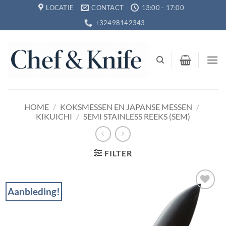
Ga
LOCATIE
CONTACT
13:00 - 17:00
naar
+32498142343
inhoud
HOME
/
KOKSMESSEN EN JAPANSE MESSEN
/
KIKUICHI
/
SEMI STAINLESS REEKS (SEM)
FILTER
Aanbieding!
Toevoegen
aan
verlanglijst