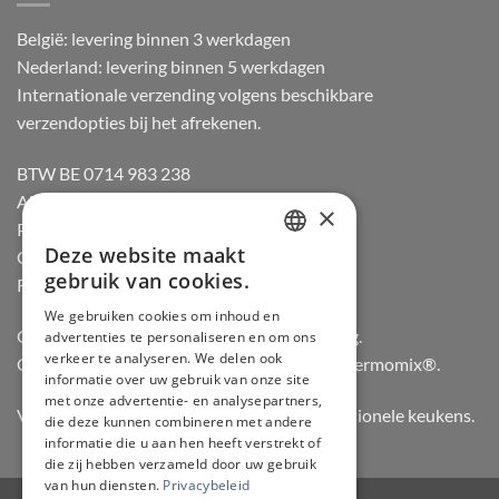
België: levering binnen 3 werkdagen
Nederland: levering binnen 5 werkdagen
Internationale verzending volgens beschikbare
verzendopties bij het afrekenen.
BTW BE 0714 983 238
Algemene voorwaarden
×
Privacybeleid
Deze website maakt
Cookiebeleid
DUTCH
gebruik van cookies.
Retourneren
FRENCH
We gebruiken cookies om inhoud en
Officiële dealer van Gozney en Big Green Egg.
advertenties te personaliseren en om ons
GERMAN
verkeer te analyseren. We delen ook
Officiële advisor en verdeler van Vorwerk Thermomix®.
ENGLISH
informatie over uw gebruik van onze site
met onze advertentie- en analysepartners,
Vertrouwd door hobbykoks, chefs en professionele keukens.
die deze kunnen combineren met andere
informatie die u aan hen heeft verstrekt of
die zij hebben verzameld door uw gebruik
van hun diensten.
Privacybeleid