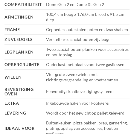
COMPATIBILITEIT
Dome Gen 2 en Dome XL Gen 2
100,4 cm hoog x 176,0 cm breed x 91,5 cm
AFMETINGEN
diep
FRAME
Gepoedercoate stalen poten en dwarsbalken
ZIJVLEUGELS
Verstelbare acaciahouten zijvleugels
Twee acaciahouten planken voor accessoires
LEGPLANKEN
en houtopslag
OPBERGRUIMTE
Onderkast met plaats voor twee gasflessen
Vier grote zwenkwielen met
WIELEN
richtingsvergrendeling en voetremmen
BEVESTIGING
Eenvoudig draaibevestigingssysteem
OVEN
EXTRA
Ingebouwde haken voor kookgerei
LEVERING
Wordt door het gewicht op pallet geleverd
Buitenkeuken, pizza bakken, prep, garnering,
IDEAAL VOOR
plating, opslag van accessoires, hout en
gasflessen