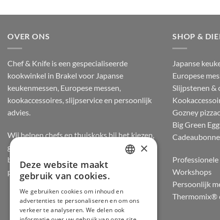
OVER ONS
SHOP & DI
Chef & Knife is een gespecialiseerde
Japanse keuk
kookwinkel in Brakel voor Japanse
Europese mes
keukenmessen, Europese messen,
Slijpstenen &
kookaccessoires, slijpservice en persoonlijk
Kookaccessoi
advies.
Gozney pizza
Big Green Egg
Wij helpen chefs en thuiskoks bij het kiezen,
Cadeaubonn
×
gebruiken en onderhouden van messen, op
basis van staalsoort, balans, snijgevoel en
Professionele 
Deze website maakt
DUTCH
praktijkervaring.
Workshops
gebruik van cookies.
Persoonlijk m
FRENCH
We gebruiken cookies om inhoud en
Thermomix® d
advertenties te personaliseren en om ons
GERMAN
verkeer te analyseren. We delen ook
ENGLISH
informatie over uw gebruik van onze site