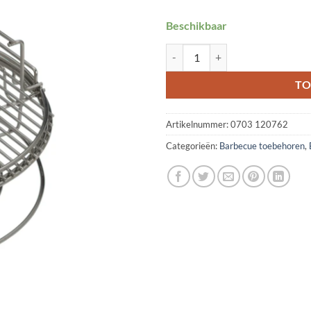
Beschikbaar
Eggspander Kit L 5-delig aantal
TO
Artikelnummer:
0703 120762
Categorieën:
Barbecue toebehoren
,