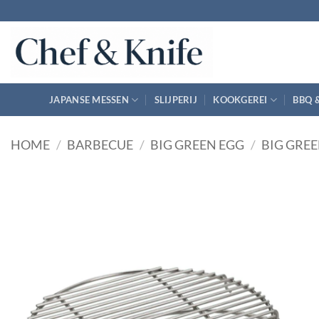
Ga
naar
inhoud
JAPANSE MESSEN
SLIJPERIJ
KOOKGEREI
BBQ 
HOME
/
BARBECUE
/
BIG GREEN EGG
/
BIG GREE