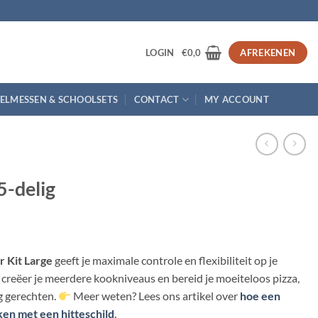
3
LOGIN
€
0,0
AFREKENEN
ELMESSEN & SCHOOLSETS
CONTACT
MY ACCOUNT
5-delig
 Kit Large
geeft je maximale controle en flexibiliteit op je
creëer je meerdere kookniveaus en bereid je moeiteloos pizza,
g gerechten.
Meer weten? Lees ons artikel over
hoe een
en met een hitteschild
.