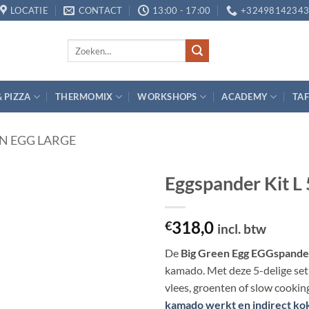
LOCATIE
CONTACT
13:00 - 17:00
+3249814234
Zoeken
naar:
& PIZZA
THERMOMIX
WORKSHOPS
ACADEMY
TAF
N EGG LARGE
Eggspander Kit L 
Toevoegen
318,0
aan
€
incl. btw
verlanglijst
De
Big Green Egg EGGspander
kamado. Met deze 5-delige set 
vlees, groenten of slow cookin
kamado werkt en indirect kok