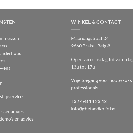
ENSTEN
WINKEL & CONTACT
enmessen
Maandagstraat 34
sen
9660 Brakel, België
 onderhoud
Open van dinsdag tot zaterda
res
13u tot 17u
ovens
Vrije toegang voor hobbykoks
en
professionals.
slijpservice
+32 498 14 23 43
info@chefandknife.be
essenadvies
emo’s en advies