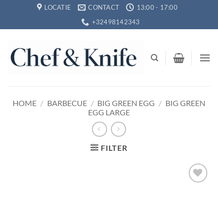
Ga
LOCATIE
CONTACT
13:00 - 17:00
naar
+32498142343
inhoud
HOME
/
BARBECUE
/
BIG GREEN EGG
/
BIG GREEN
EGG LARGE
FILTER
Toevoegen
aan
verlanglijst