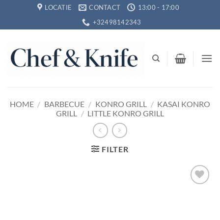
Ga
LOCATIE
CONTACT
13:00 - 17:00
naar
+32498142343
inhoud
HOME
/
BARBECUE
/
KONRO GRILL
/
KASAI KONRO
GRILL
/
LITTLE KONRO GRILL
FILTER
Toevoegen
aan
verlanglijst