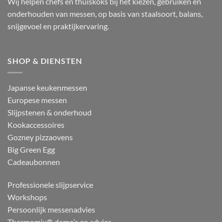
Wij helpen chefs en thuiskoks bij het kiezen, gebruiken en
onderhouden van messen, op basis van staalsoort, balans,
snijgevoel en praktijkervaring.
SHOP & DIENSTEN
Japanse keukenmessen
Europese messen
Slijpstenen & onderhoud
Kookaccessoires
Gozney pizzaovens
Big Green Egg
Cadeaubonnen
Professionele slijpservice
Workshops
Persoonlijk messenadvies
Thermomix® demo’s en advies