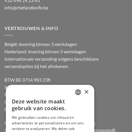
+32 498 14 23 43
info@chefandknife.be
VERTROUWEN & INFO
België: levering binnen 3 werkdagen
Nederland: levering binnen 5 werkdagen
Internationale verzending volgens beschikbare
verzendopties bij het afrekenen.
BTW BE 0714 983 238
Algemene voorwaarden
×
Privacybeleid
Deze website maakt
Cookiebeleid
DUTCH
gebruik van cookies.
Retourneren
FRENCH
We gebruiken cookies om inhoud en
Officiële dealer van Gozney en Big Green Egg.
advertenties te personaliseren en om ons
GERMAN
verkeer te analyseren. We delen ook
Officiële advisor en verdeler van Vorwerk Thermomix®.