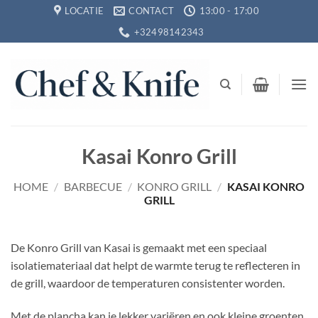
Ga
LOCATIE
CONTACT
13:00 - 17:00
naar
+32498142343
inhoud
Kasai Konro Grill
HOME
/
BARBECUE
/
KONRO GRILL
/
KASAI KONRO
GRILL
De Konro Grill van Kasai is gemaakt met een speciaal
isolatiemateriaal dat helpt de warmte terug te reflecteren in
de grill, waardoor de temperaturen consistenter worden.
Met de plancha kan je lekker variëren en ook kleine groenten