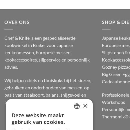
OVER ONS
SHOP & DI
Chef & Knife is een gespecialiseerde
Japanse keuk
kookwinkel in Brakel voor Japanse
Europese mes
keukenmessen, Europese messen,
Slijpstenen &
kookaccessoires, slijpservice en persoonlijk
Kookaccessoi
advies.
Gozney pizza
Big Green Egg
Wij helpen chefs en thuiskoks bij het kiezen,
Cadeaubonn
gebruiken en onderhouden van messen, op
basis van staalsoort, balans, snijgevoel en
Professionele 
praktijkervaring.
Workshops
×
Persoonlijk m
Deze website maakt
Thermomix® d
DUTCH
gebruik van cookies.
FRENCH