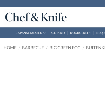
Ga
naar
inhoud
JAPANSE MESSEN
SLIJPERIJ
KOOKGEREI
BBQ 
HOME
/
BARBECUE
/
BIG GREEN EGG
/
BUITENK