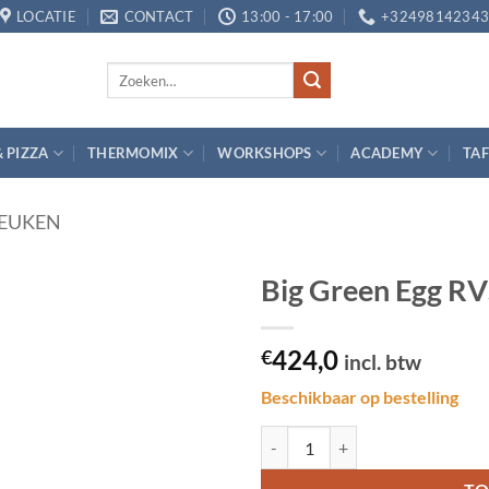
LOCATIE
CONTACT
13:00 - 17:00
+3249814234
Zoeken
naar:
& PIZZA
THERMOMIX
WORKSHOPS
ACADEMY
TAF
EUKEN
Big Green Egg RV
Toevoegen
424,0
aan
€
incl. btw
verlanglijst
Beschikbaar op bestelling
Big Green Egg RVS Insert Modula