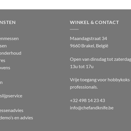
ENSTEN
WINKEL & CONTACT
enmessen
Maandagstraat 34
sen
9660 Brakel, België
 onderhoud
Open van dinsdag tot zaterda
res
13u tot 17u
ovens
Vrije toegang voor hobbykoks
en
professionals.
slijpservice
+32 498 14 23 43
info@chefandknife.be
essenadvies
emo’s en advies