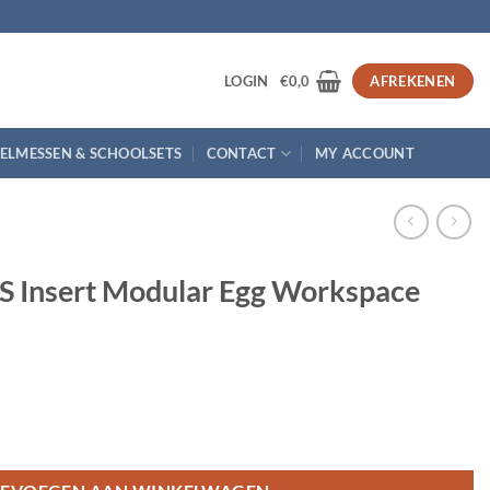
3
LOGIN
€
0,0
AFREKENEN
ELMESSEN & SCHOOLSETS
CONTACT
MY ACCOUNT
S Insert Modular Egg Workspace
r Egg Workspace aantal