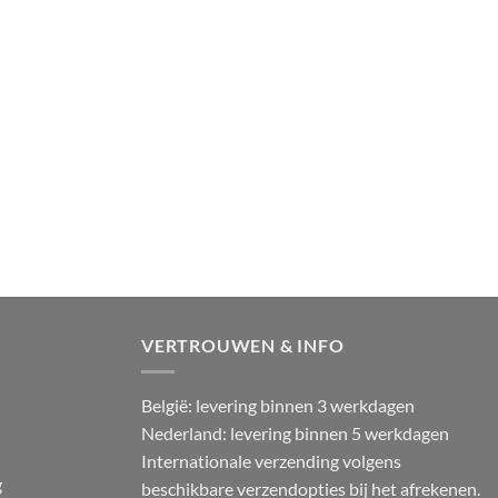
VERTROUWEN & INFO
België: levering binnen 3 werkdagen
Nederland: levering binnen 5 werkdagen
Internationale verzending volgens
g
beschikbare verzendopties bij het afrekenen.