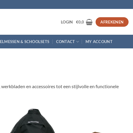
3
LOGIN
€
0,0
AFREKENEN
ELMESSEN & SCHOOLSETS
CONTACT
MY ACCOUNT
rkbladen en accessoires tot een stijlvolle en functionele
Toevoegen
Toevoegen
aan
aan
verlanglijst
verlanglijst