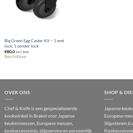
+
Big Green Egg Caster Kit – 1 met
lock, 1 zonder lock
€
80,0
incl. btw
Beschikbaar
OVER ONS
SHOP & DI
Chef & Knife is een gespecialiseerde
Japanse keuk
kookwinkel in Brakel voor Japanse
Europese mes
keukenmessen, Europese messen,
Slijpstenen &
kookaccessoires, slijpservice en persoonlijk
Kookaccessoi