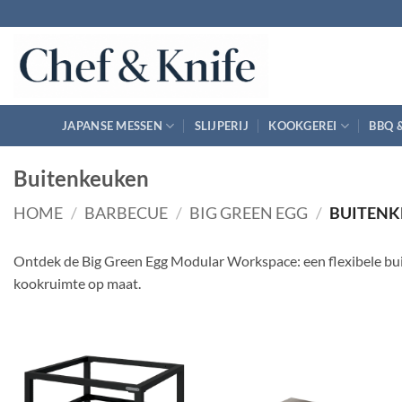
Ga
naar
inhoud
JAPANSE MESSEN
SLIJPERIJ
KOOKGEREI
BBQ 
Buitenkeuken
HOME
/
BARBECUE
/
BIG GREEN EGG
/
BUITENK
Ontdek de Big Green Egg Modular Workspace: een flexibele buit
kookruimte op maat.
Toevoegen
Toevoegen
aan
aan
verlanglijst
verlanglijst