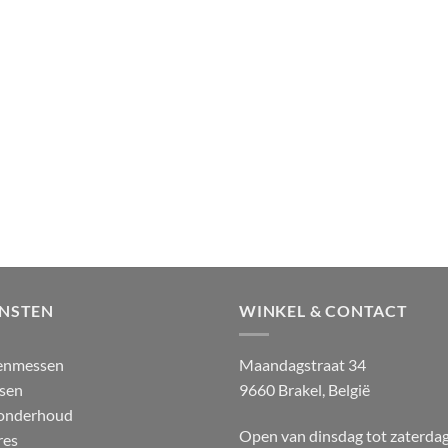
ENSTEN
WINKEL & CONTACT
enmessen
Maandagstraat 34
sen
9660 Brakel, België
 onderhoud
Open van dinsdag tot zaterda
res