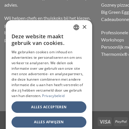
advies.
Gozney pizza
Big Green Egg
Wij helpen chefs en thuiskoks bij het kiezen,
Cadeaubonn
×
gebruiken en onderhouden van messen, op
basis van staalsoort, balans, snijgevoel en
Professionele 
Deze website maakt
DUTCH
praktijkervaring.
Workshops
gebruik van cookies.
Persoonlijk m
FRENCH
We gebruiken cookies om inhoud en
Thermomix® d
advertenties te personaliseren en om ons
GERMAN
verkeer te analyseren. We delen ook
ENGLISH
informatie over uw gebruik van onze site
met onze advertentie- en analysepartners,
die deze kunnen combineren met andere
informatie die u aan hen heeft verstrekt of
die zij hebben verzameld door uw gebruik
van hun diensten.
Privacybeleid
ALLES ACCEPTEREN
Visa
P
ALLES AFWIJZEN