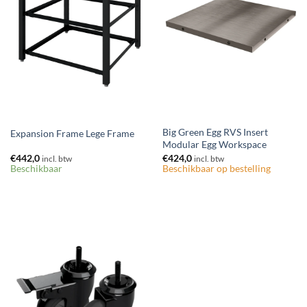
+
+
Big Green Egg RVS Insert
Expansion Frame Lege Frame
Modular Egg Workspace
€
442,0
€
424,0
incl. btw
incl. btw
Beschikbaar
Beschikbaar op bestelling
Toevoegen
aan
verlanglijst