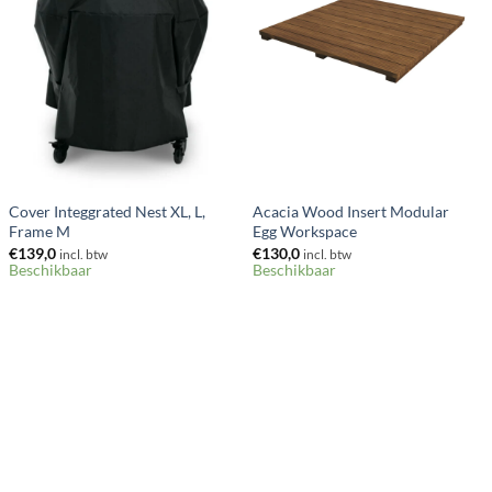
+
+
Cover Integgrated Nest XL, L,
Acacia Wood Insert Modular
Frame M
Egg Workspace
€
139,0
€
130,0
incl. btw
incl. btw
Beschikbaar
Beschikbaar