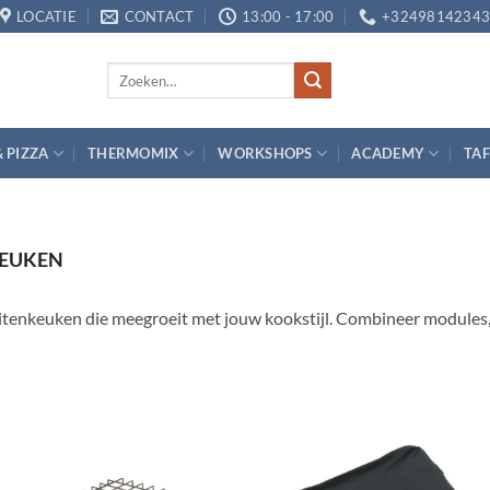
LOCATIE
CONTACT
13:00 - 17:00
+3249814234
Zoeken
naar:
& PIZZA
THERMOMIX
WORKSHOPS
ACADEMY
TAF
EUKEN
enkeuken die meegroeit met jouw kookstijl. Combineer modules, we
Toevoegen
Toevoegen
aan
aan
verlanglijst
verlanglijst