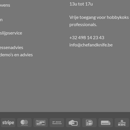
13u tot 17u
ovens
Vrije toegang voor hobbykoks
en
professionals.
slijpservice
+32 498 14 23 43
info@chefandknife.be
essenadvies
emo’s en advies
ayPal
Stripe
MasterCard
Bancontact
Bank
Credit
IDeal
Invoice
Transfer
Card