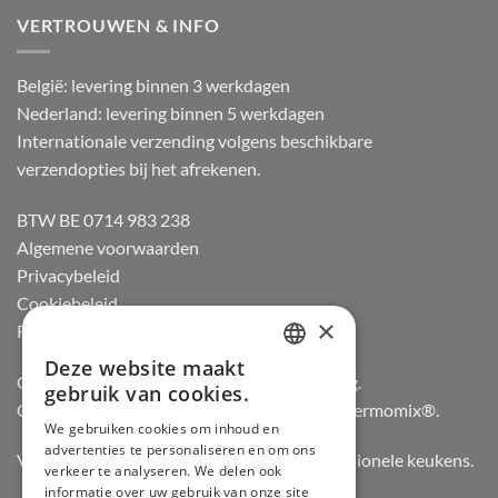
VERTROUWEN & INFO
België: levering binnen 3 werkdagen
Nederland: levering binnen 5 werkdagen
Internationale verzending volgens beschikbare
verzendopties bij het afrekenen.
BTW BE 0714 983 238
Algemene voorwaarden
Privacybeleid
Cookiebeleid
×
Retourneren
Deze website maakt
DUTCH
Officiële dealer van Gozney en Big Green Egg.
gebruik van cookies.
Officiële advisor en verdeler van Vorwerk Thermomix®.
FRENCH
We gebruiken cookies om inhoud en
advertenties te personaliseren en om ons
GERMAN
Vertrouwd door hobbykoks, chefs en professionele keukens.
verkeer te analyseren. We delen ook
ENGLISH
informatie over uw gebruik van onze site