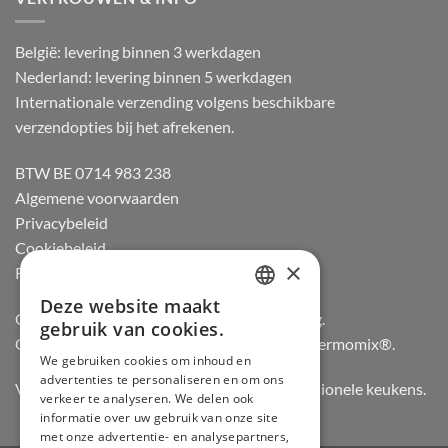
België: levering binnen 3 werkdagen
Nederland: levering binnen 5 werkdagen
Internationale verzending volgens beschikbare
verzendopties bij het afrekenen.
BTW BE 0714 983 238
Algemene voorwaarden
Privacybeleid
Cookiebeleid
×
Retourneren
Deze website maakt
DUTCH
Officiële dealer van Gozney en Big Green Egg.
gebruik van cookies.
Officiële advisor en verdeler van Vorwerk Thermomix®.
FRENCH
We gebruiken cookies om inhoud en
advertenties te personaliseren en om ons
GERMAN
Vertrouwd door hobbykoks, chefs en professionele keukens.
verkeer te analyseren. We delen ook
ENGLISH
informatie over uw gebruik van onze site
met onze advertentie- en analysepartners,