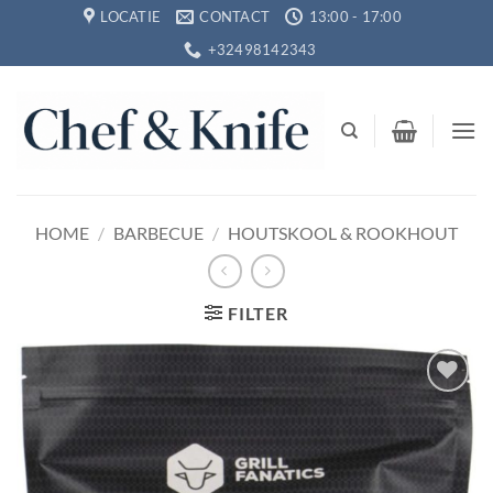
Ga
LOCATIE
CONTACT
13:00 - 17:00
naar
+32498142343
inhoud
HOME
/
BARBECUE
/
HOUTSKOOL & ROOKHOUT
FILTER
Toevoegen
aan
verlanglijst