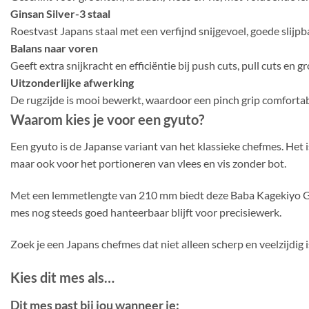
Ginsan Silver-3 staal
Roestvast Japans staal met een verfijnd snijgevoel, goede slijp
Balans naar voren
Geeft extra snijkracht en efficiëntie bij push cuts, pull cuts en g
Uitzonderlijke afwerking
De rugzijde is mooi bewerkt, waardoor een pinch grip comfortabe
Waarom kies je voor een gyuto?
Een gyuto is de Japanse variant van het klassieke chefmes. Het i
maar ook voor het portioneren van vlees en vis zonder bot.
Met een lemmetlengte van 210 mm biedt deze Baba Kagekiyo Gyut
mes nog steeds goed hanteerbaar blijft voor precisiewerk.
Zoek je een Japans chefmes dat niet alleen scherp en veelzijdig 
Kies dit mes als…
Dit mes past bij jou wanneer je: