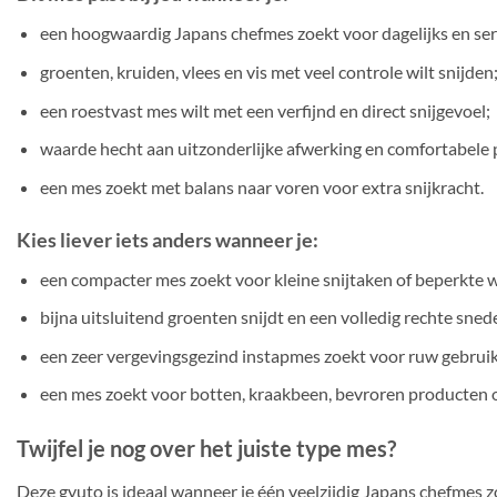
een hoogwaardig Japans chefmes zoekt voor dagelijks en ser
groenten, kruiden, vlees en vis met veel controle wilt snijden
een roestvast mes wilt met een verfijnd en direct snijgevoel;
waarde hecht aan uitzonderlijke afwerking en comfortabele p
een mes zoekt met balans naar voren voor extra snijkracht.
Kies liever iets anders wanneer je:
een compacter mes zoekt voor kleine snijtaken of beperkte 
bijna uitsluitend groenten snijdt en een volledig rechte snede
een zeer vergevingsgezind instapmes zoekt voor ruw gebruik
een mes zoekt voor botten, kraakbeen, bevroren producten 
Twijfel je nog over het juiste type mes?
Deze gyuto is ideaal wanneer je één veelzijdig Japans chefmes zo