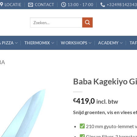
LOCATIE
CONTACT
13:00 - 17:00
+3249814234
Zoeken
naar:
& PIZZA
THERMOMIX
WORKSHOPS
ACADEMY
TAF
BA
Baba Kagekiyo G
Toevoegen
419,0
aan
€
incl. btw
verlanglijst
Snijd groenten, vis en vlees e
210 mm gyuto-lemmet voor
Ginsan Silver-3 kernstaa