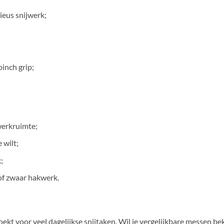
ieus snijwerk;
;
inch grip;
werkruimte;
 wilt;
;
of zwaar hakwerk.
ekt voor veel dagelijkse snijtaken. Wil je vergelijkbare messen bek