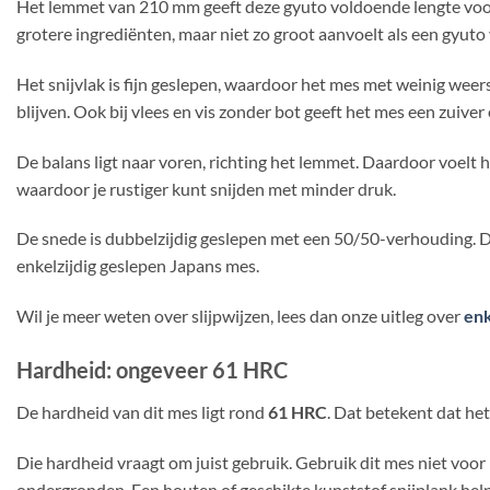
Het lemmet van 210 mm geeft deze gyuto voldoende lengte voor e
grotere ingrediënten, maar niet zo groot aanvoelt als een gyut
Het snijvlak is fijn geslepen, waardoor het mes met weinig weer
blijven. Ook bij vlees en vis zonder bot geeft het mes een zuiver 
De balans ligt naar voren, richting het lemmet. Daardoor voelt h
waardoor je rustiger kunt snijden met minder druk.
De snede is dubbelzijdig geslepen met een 50/50-verhouding. Da
enkelzijdig geslepen Japans mes.
Wil je meer weten over slijpwijzen, lees dan onze uitleg over
enk
Hardheid: ongeveer 61 HRC
De hardheid van dit mes ligt rond
61 HRC
. Dat betekent dat het
Die hardheid vraagt om juist gebruik. Gebruik dit mes niet voor
ondergronden. Een houten of geschikte kunststof snijplank hel