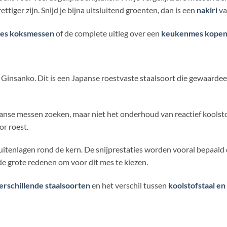
ettiger zijn. Snijd je bijna uitsluitend groenten, dan is een
nakiri
va
pes koksmessen
of de complete uitleg over een
keukenmes kope
 Ginsanko. Dit is een Japanse roestvaste staalsoort die gewaardeer
panse messen zoeken, maar niet het onderhoud van reactief koolsto
or roest.
uitenlagen rond de kern. De snijprestaties worden vooral bepaald
 de grote redenen om voor dit mes te kiezen.
erschillende staalsoorten
en het verschil tussen
koolstofstaal en