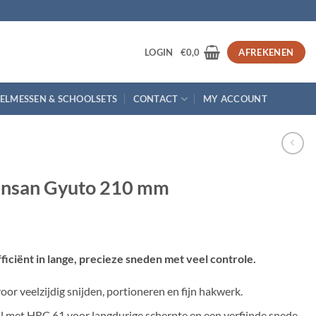
3
LOGIN
€
0,0
AFREKENEN
ELMESSEN & SCHOOLSETS
CONTACT
MY ACCOUNT
insan Gyuto 210 mm
fficiënt in lange, precieze sneden met veel controle.
 veelzijdig snijden, portioneren en fijn hakwerk.
l met HRC 61 voor langdurige scherpte en een verfijnde snede.