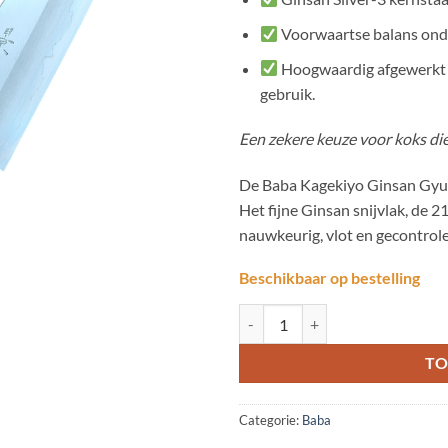
Voorwaartse balans onde
Hoogwaardig afgewerkt J
gebruik.
Een zekere keuze voor koks die
De Baba Kagekiyo Ginsan Gyuto
Het fijne Ginsan snijvlak, de
nauwkeurig, vlot en gecontrol
Beschikbaar op bestelling
Baba Kagekiyo Ginsan Gyuto 210
TO
Categorie:
Baba