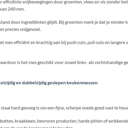
fficiënte snijbewegingen door groenten, vlees en vis zonder bot.
o van 240 mm.
stand door ingrediënten glijdt. Bij groenten merk je dat je minder
en precies snijgevoel.
et mes efficiënt en krachtig aan bij push cuts, pull cuts en lange
ardoor is het mes geschikt voor zowel links- als rechtshandige ge
elzijdig en dubbelzijdig geslepen keukenmessen
.
 staal hard genoeg is om een fijne, scherpe snede goed vast te houde
 botten, kraakbeen, bevroren producten, harde pitten of wrikkende
pt om de snede langer mooi te houden.