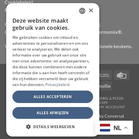
Cookiebeleid
×
Retourneren
Deze website maakt
DUTCH
Officiële dealer van Gozney en Big Green Egg.
gebruik van cookies.
Officiële advisor en verdeler van Vorwerk Thermomix®.
FRENCH
We gebruiken cookies om inhoud en
advertenties te personaliseren en om ons
GERMAN
Vertrouwd door hobbykoks, chefs en professionele keukens.
verkeer te analyseren. We delen ook
ENGLISH
informatie over uw gebruik van onze site
met onze advertentie- en analysepartners,
die deze kunnen combineren met andere
informatie die u aan hen heeft verstrekt of
Visa
PayPal
Stripe
MasterCard
Bancontact
Bank
Credi
die zij hebben verzameld door uw gebruik
Transfer
Card
van hun diensten.
Privacybeleid
IDeal
Invoice
KBC
Maestro
Mollie
ALLES ACCEPTEREN
JAPANSE MESSEN
SLIJPERIJ
KOOKGEREI
BBQ & PIZZA
THERMOMIX
WORKSHOPS
ACADEMY
TAFELMESSEN & SCHOOLSETS
CONTACT
MY ACCOUNT
ALLES AFWIJZEN
Copyright 2026 ©
CHEF & KNIFE
| Support by
Conversal
DETAILS WEERGEVEN
NL