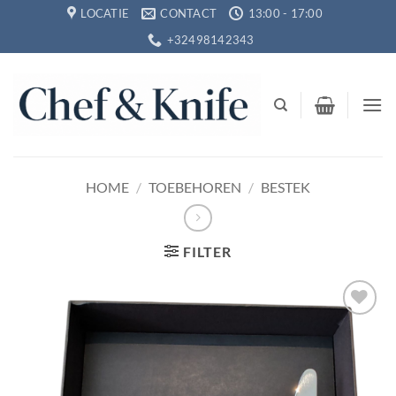
Ga
LOCATIE
CONTACT
13:00 - 17:00
naar
+32498142343
inhoud
HOME
/
TOEBEHOREN
/
BESTEK
FILTER
Toevoegen
aan
verlanglijst