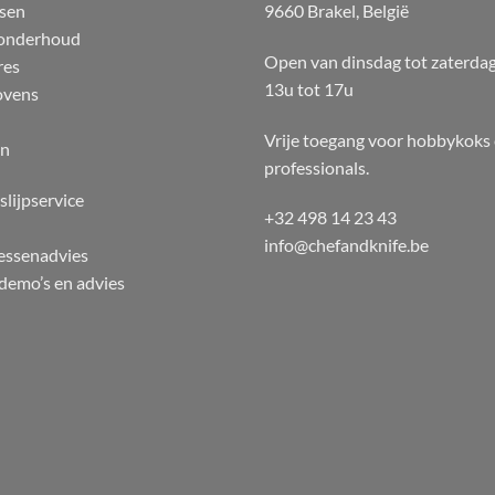
sen
9660 Brakel, België
 onderhoud
Open van dinsdag tot zaterda
res
13u tot 17u
ovens
Vrije toegang voor hobbykoks
en
professionals.
slijpservice
+32 498 14 23 43
info@chefandknife.be
essenadvies
emo’s en advies