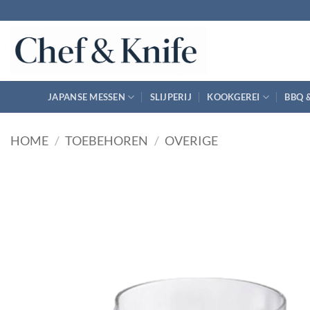
Ga
naar
inhoud
JAPANSE MESSEN
SLIJPERIJ
KOOKGEREI
BBQ 
HOME
/
TOEBEHOREN
/
OVERIGE