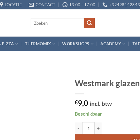
LOCATIE
CONTACT
13:00 - 17:00
+3249814234
Zoeken
naar:
& PIZZA
THERMOMIX
WORKSHOPS
ACADEMY
TAF
Westmark glazen
Toevoegen
9,0
aan
€
incl. btw
verlanglijst
Beschikbaar
Westmark glazen maatbeker 1L a