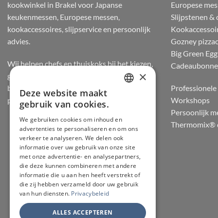
kookwinkel in Brakel voor Japanse
Europese mes
keukenmessen, Europese messen,
Slijpstenen &
kookaccessoires, slijpservice en persoonlijk
Kookaccessoi
advies.
Gozney pizza
Big Green Egg
Wij helpen chefs en thuiskoks bij het kiezen,
Cadeaubonn
×
gebruiken en onderhouden van messen, op
basis van staalsoort, balans, snijgevoel en
Professionele 
Deze website maakt
DUTCH
praktijkervaring.
Workshops
gebruik van cookies.
Persoonlijk m
FRENCH
We gebruiken cookies om inhoud en
Thermomix® d
advertenties te personaliseren en om ons
GERMAN
verkeer te analyseren. We delen ook
ENGLISH
informatie over uw gebruik van onze site
met onze advertentie- en analysepartners,
die deze kunnen combineren met andere
informatie die u aan hen heeft verstrekt of
die zij hebben verzameld door uw gebruik
van hun diensten.
Privacybeleid
ALLES ACCEPTEREN