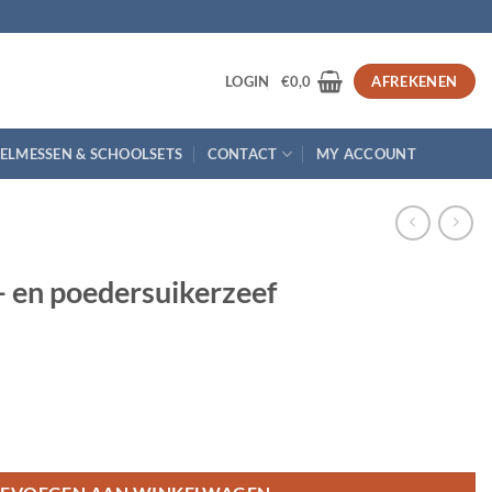
3
LOGIN
€
0,0
AFREKENEN
ELMESSEN & SCHOOLSETS
CONTACT
MY ACCOUNT
 en poedersuikerzeef
zeef aantal