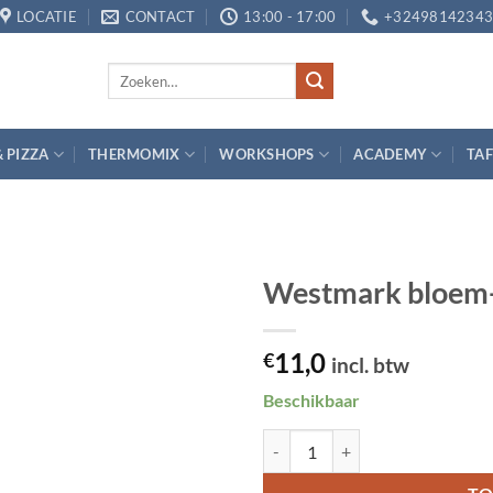
LOCATIE
CONTACT
13:00 - 17:00
+3249814234
Zoeken
naar:
& PIZZA
THERMOMIX
WORKSHOPS
ACADEMY
TAF
Westmark bloem-
Toevoegen
11,0
aan
€
incl. btw
verlanglijst
Beschikbaar
Westmark bloem- en poedersuiker