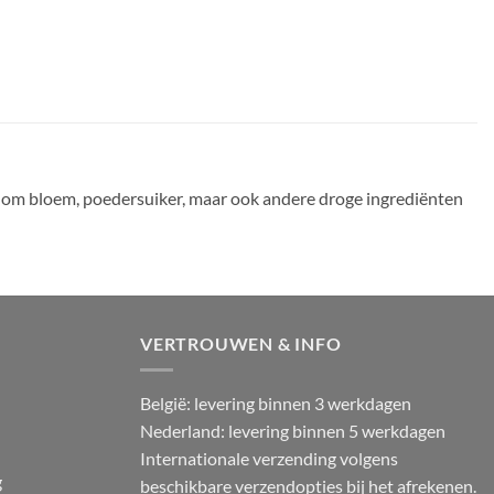
t om bloem, poedersuiker, maar ook andere droge ingrediënten
VERTROUWEN & INFO
België: levering binnen 3 werkdagen
Nederland: levering binnen 5 werkdagen
Internationale verzending volgens
g
beschikbare verzendopties bij het afrekenen.