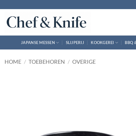
Ga
naar
inhoud
JAPANSE MESSEN
SLIJPERIJ
KOOKGEREI
BBQ 
HOME
/
TOEBEHOREN
/
OVERIGE