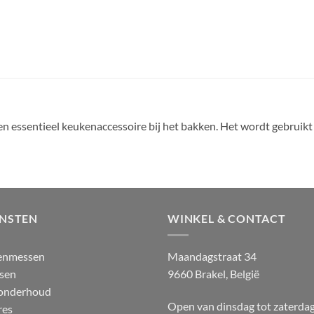
en essentieel keukenaccessoire bij het bakken. Het wordt gebruik
ENSTEN
WINKEL & CONTACT
enmessen
Maandagstraat 34
sen
9660 Brakel, België
 onderhoud
Open van dinsdag tot zaterda
res