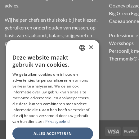
advies.
Gozney pizza
Big Green Egg
Wij helpen chefs en thuiskoks bij het kiezen,
Cadeaubonn
gebruiken en onderhouden van messen, op
basis van staalsoort, balans, snijgevoel en
Professionele 
praktijkervaring.
Workshops
×
Persoonlijk m
Deze website maakt
Thermomix® d
DUTCH
gebruik van cookies.
FRENCH
We gebruiken cookies om inhoud en
advertenties te personaliseren en om ons
GERMAN
verkeer te analyseren. We delen ook
ENGLISH
informatie over uw gebruik van onze site
met onze advertentie- en analysepartners,
die deze kunnen combineren met andere
informatie die u aan hen heeft verstrekt of
die zij hebben verzameld door uw gebruik
van hun diensten.
Privacybeleid
Visa
P
ALLES ACCEPTEREN