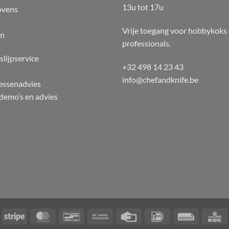
13u tot 17u
ovens
Vrije toegang voor hobbykoks
en
professionals.
slijpservice
+32 498 14 23 43
info@chefandknife.be
essenadvies
emo’s en advies
ayPal
Stripe
MasterCard
Bancontact
Bank
Credit
IDeal
Invoice
Transfer
Card