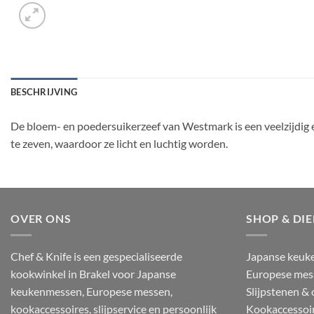
BESCHRIJVING
De bloem- en poedersuikerzeef van Westmark is een veelzijdig 
te zeven, waardoor ze licht en luchtig worden.
OVER ONS
SHOP & DI
Chef & Knife is een gespecialiseerde
Japanse keuk
kookwinkel in Brakel voor Japanse
Europese mes
keukenmessen, Europese messen,
Slijpstenen &
kookaccessoires, slijpservice en persoonlijk
Kookaccessoi