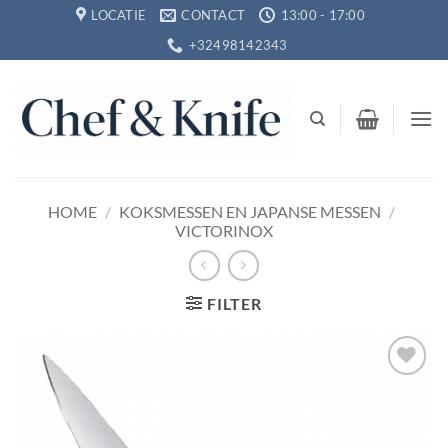
Ga
LOCATIE
CONTACT
13:00 - 17:00
naar
+32498142343
inhoud
HOME
/
KOKSMESSEN EN JAPANSE MESSEN
/
VICTORINOX
FILTER
Toevoegen
aan
verlanglijst