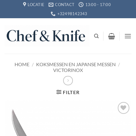
Ga
LOCATIE
CONTACT
13:00 - 17:00
naar
+32498142343
inhoud
HOME
/
KOKSMESSEN EN JAPANSE MESSEN
/
VICTORINOX
FILTER
Toevoegen
aan
verlanglijst