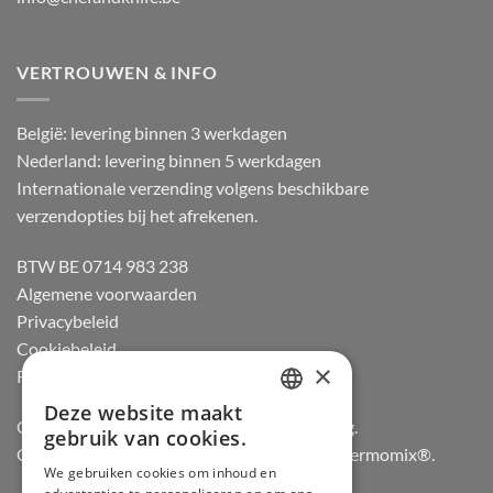
VERTROUWEN & INFO
België: levering binnen 3 werkdagen
Nederland: levering binnen 5 werkdagen
Internationale verzending volgens beschikbare
verzendopties bij het afrekenen.
BTW BE 0714 983 238
Algemene voorwaarden
Privacybeleid
Cookiebeleid
×
Retourneren
Deze website maakt
DUTCH
Officiële dealer van Gozney en Big Green Egg.
gebruik van cookies.
Officiële advisor en verdeler van Vorwerk Thermomix®.
FRENCH
We gebruiken cookies om inhoud en