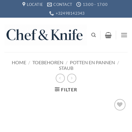
Ga
LOCATIE
CONTACT
13:00 - 17:00
naar
+32498142343
inhoud
HOME
/
TOEBEHOREN
/
POTTEN EN PANNEN
/
STAUB
FILTER
Toevoegen
aan
verlanglijst