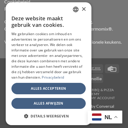
Cookiebeleid
×
Retourneren
Deze website maakt
DUTCH
Officiële dealer van Gozney en Big Green Egg.
gebruik van cookies.
Officiële advisor en verdeler van Vorwerk Thermomix®.
FRENCH
We gebruiken cookies om inhoud en
advertenties te personaliseren en om ons
GERMAN
Vertrouwd door hobbykoks, chefs en professionele keukens.
verkeer te analyseren. We delen ook
ENGLISH
informatie over uw gebruik van onze site
met onze advertentie- en analysepartners,
die deze kunnen combineren met andere
informatie die u aan hen heeft verstrekt of
Visa
PayPal
Stripe
MasterCard
Bancontact
Bank
Credi
die zij hebben verzameld door uw gebruik
Transfer
Card
van hun diensten.
Privacybeleid
IDeal
Invoice
KBC
Maestro
Mollie
ALLES ACCEPTEREN
JAPANSE MESSEN
SLIJPERIJ
KOOKGEREI
BBQ & PIZZA
THERMOMIX
WORKSHOPS
ACADEMY
TAFELMESSEN & SCHOOLSETS
CONTACT
MY ACCOUNT
ALLES AFWIJZEN
Copyright 2026 ©
CHEF & KNIFE
| Support by
Conversal
DETAILS WEERGEVEN
NL