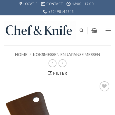
Ga
LOCATIE
CONTACT
13:00 - 17:00
naar
+32498142343
inhoud
HOME
/
KOKSMESSEN EN JAPANSE MESSEN
FILTER
Toevoegen
aan
verlanglijst