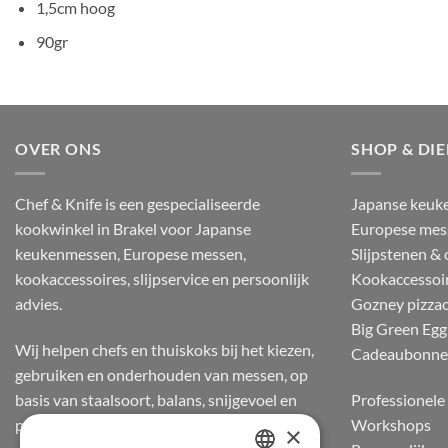
1,5cm hoog
90gr
OVER ONS
SHOP & DI
Chef & Knife is een gespecialiseerde
Japanse keuk
kookwinkel in Brakel voor Japanse
Europese mes
keukenmessen, Europese messen,
Slijpstenen &
kookaccessoires, slijpservice en persoonlijk
Kookaccessoi
advies.
Gozney pizza
Big Green Egg
Wij helpen chefs en thuiskoks bij het kiezen,
Cadeaubonn
gebruiken en onderhouden van messen, op
basis van staalsoort, balans, snijgevoel en
Professionele 
praktijkervaring.
Workshops
×