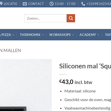
LOCATIE
CONTACT
13:00 - 17:00
+3249814234
Zoeken
naar:
& PIZZA
THERMOMIX
WORKSHOPS
ACADEMY
TAF
EN MALLEN
Siliconen mal ‘Squ
Toevoegen
43,0
aan
€
incl. btw
verlanglijst
Materiaal: silicone
Geschikt voor de oven, magn
Vaatwasmachinebestendig