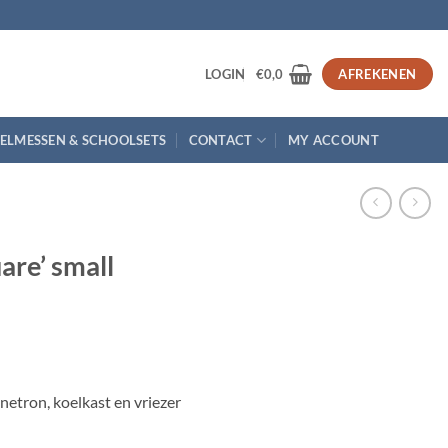
3
LOGIN
€
0,0
AFREKENEN
ELMESSEN & SCHOOLSETS
CONTACT
MY ACCOUNT
are’ small
etron, koelkast en vriezer