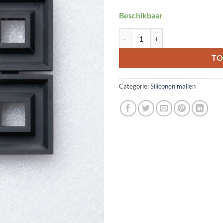
Beschikbaar
Siliconen mal 'Square' small aanta
TO
Categorie:
Siliconen mallen