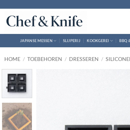
Ga
naar
inhoud
JAPANSE MESSEN
SLIJPERIJ
KOOKGEREI
BBQ 
HOME
/
TOEBEHOREN
/
DRESSEREN
/
SILICON