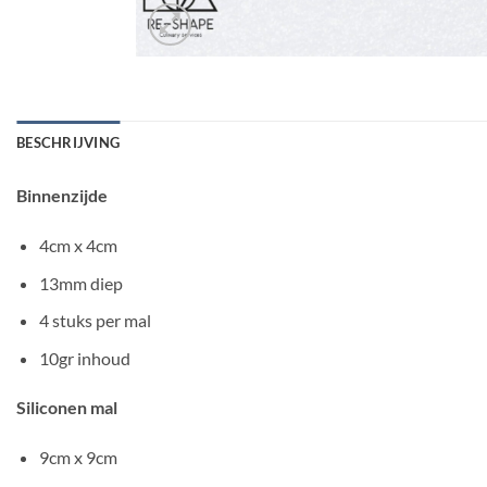
BESCHRIJVING
Binnenzijde
4cm x 4cm
13mm diep
4 stuks per mal
10gr inhoud
Siliconen mal
9cm x 9cm