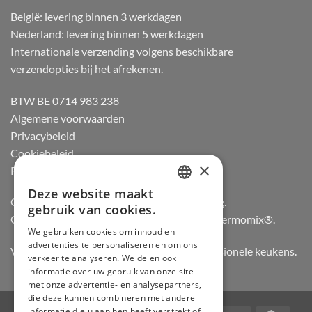
België: levering binnen 3 werkdagen
Nederland: levering binnen 5 werkdagen
Internationale verzending volgens beschikbare
verzendopties bij het afrekenen.
BTW BE 0714 983 238
Algemene voorwaarden
Privacybeleid
Cookiebeleid
×
Retourneren
Deze website maakt
DUTCH
Officiële dealer van Gozney en Big Green Egg.
gebruik van cookies.
Officiële advisor en verdeler van Vorwerk Thermomix®.
FRENCH
We gebruiken cookies om inhoud en
advertenties te personaliseren en om ons
GERMAN
Vertrouwd door hobbykoks, chefs en professionele keukens.
verkeer te analyseren. We delen ook
ENGLISH
informatie over uw gebruik van onze site
met onze advertentie- en analysepartners,
die deze kunnen combineren met andere
informatie die u aan hen heeft verstrekt of