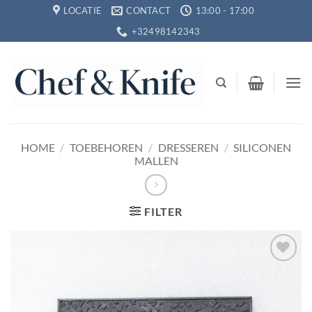
Ga
LOCATIE
CONTACT
13:00 - 17:00
naar
+32498142343
inhoud
HOME
/
TOEBEHOREN
/
DRESSEREN
/
SILICONEN
MALLEN
FILTER
Toevoegen
aan
verlanglijst