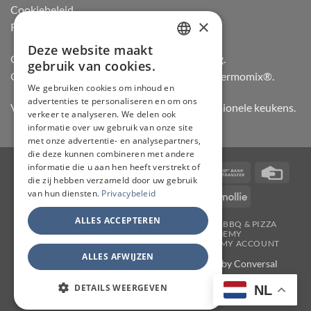
Cookiebeleid
×
Retourneren
Deze website maakt
DUTCH
Officiële dealer van Gozney en Big Green Egg.
gebruik van cookies.
Officiële advisor en verdeler van Vorwerk Thermomix®.
FRENCH
We gebruiken cookies om inhoud en
advertenties te personaliseren en om ons
GERMAN
Vertrouwd door hobbykoks, chefs en professionele keukens.
verkeer te analyseren. We delen ook
ENGLISH
informatie over uw gebruik van onze site
met onze advertentie- en analysepartners,
die deze kunnen combineren met andere
informatie die u aan hen heeft verstrekt of
Visa
PayPal
Stripe
MasterCard
Bancontact
Bank
Credi
die zij hebben verzameld door uw gebruik
Transfer
Card
van hun diensten.
Privacybeleid
IDeal
Invoice
KBC
Maestro
Mollie
ALLES ACCEPTEREN
JAPANSE MESSEN
SLIJPERIJ
KOOKGEREI
BBQ & PIZZA
THERMOMIX
WORKSHOPS
ACADEMY
TAFELMESSEN & SCHOOLSETS
CONTACT
MY ACCOUNT
ALLES AFWIJZEN
Copyright 2026 ©
CHEF & KNIFE
| Support by
Conversal
DETAILS WEERGEVEN
NL