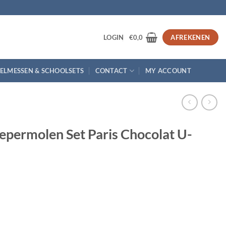
3
LOGIN
€
0,0
AFREKENEN
ELMESSEN & SCHOOLSETS
CONTACT
MY ACCOUNT
epermolen Set Paris Chocolat U-
ris Chocolat U-select 18 cm aantal