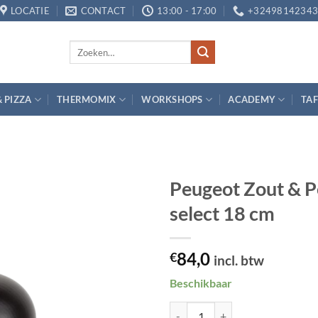
LOCATIE
CONTACT
13:00 - 17:00
+3249814234
Zoeken
naar:
& PIZZA
THERMOMIX
WORKSHOPS
ACADEMY
TAF
Peugeot Zout & P
select 18 cm
Toevoegen
aan
verlanglijst
84,0
€
incl. btw
Beschikbaar
Peugeot Zout & Pepermolen Set Pa