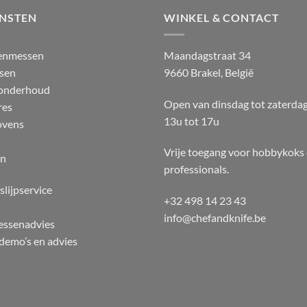
ENSTEN
WINKEL & CONTACT
enmessen
Maandagstraat 34
sen
9660 Brakel, België
 onderhoud
Open van dinsdag tot zaterda
res
13u tot 17u
ovens
Vrije toegang voor hobbykoks
en
professionals.
slijpservice
+32 498 14 23 43
info@chefandknife.be
essenadvies
emo’s en advies