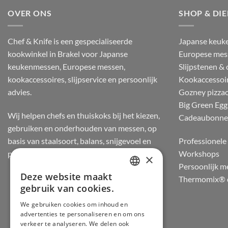
OVER ONS
SHOP & DI
Chef & Knife is een gespecialiseerde
Japanse keuk
kookwinkel in Brakel voor Japanse
Europese mes
keukenmessen, Europese messen,
Slijpstenen &
kookaccessoires, slijpservice en persoonlijk
Kookaccessoi
advies.
Gozney pizza
Big Green Egg
Wij helpen chefs en thuiskoks bij het kiezen,
Cadeaubonn
gebruiken en onderhouden van messen, op
basis van staalsoort, balans, snijgevoel en
Professionele 
praktijkervaring.
Workshops
×
Persoonlijk m
Deze website maakt
Thermomix® d
DUTCH
gebruik van cookies.
FRENCH
We gebruiken cookies om inhoud en
advertenties te personaliseren en om ons
GERMAN
verkeer te analyseren. We delen ook