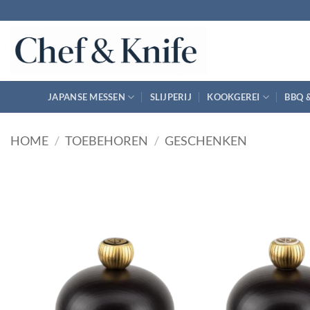
Ga
naar
inhoud
JAPANSE MESSEN
SLIJPERIJ
KOOKGEREI
BBQ 
HOME
/
TOEBEHOREN
/
GESCHENKEN