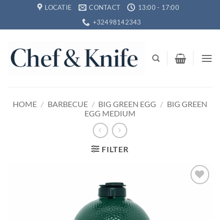
Ga
LOCATIE
CONTACT
13:00 - 17:00
naar
+32498142343
inhoud
HOME
/
BARBECUE
/
BIG GREEN EGG
/
BIG GREEN
EGG MEDIUM
FILTER
Toevoegen
aan
verlanglijst