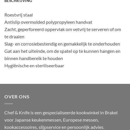
BESCHRIJVING
Roestvrij staal
Antislip overmolded polypropyleen handvat
Zacht, geperforeerd oppervlak om vetvrij te serveren of om
te draaien
Slag- en corrosiebestendig en gemakkelijk te onderhouden
Gat aan het uiteinde, om de spatel op te kunnen hangen en
binnen handbereik te houden
Hygiënische en steriliseerbaar
OVER ONS
Chef & Knife is een gespecialiseerde kookwinkel in Brakel
voor Japanse keukenmessen, Europese messen,
kookaccessoires, slijpservice en persoonlijk advies.