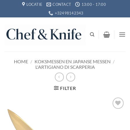
Ga
LOCATIE
CONTACT
13:00 - 17:00
naar
+32498142343
inhoud
HOME
/
KOKSMESSEN EN JAPANSE MESSEN
/
L'ARTIGIANO DI SCARPERIA
FILTER
Toevoegen
aan
verlanglijst