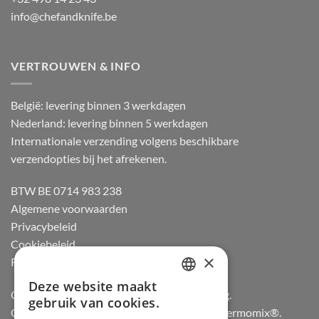
info@chefandknife.be
VERTROUWEN & INFO
België: levering binnen 3 werkdagen
Nederland: levering binnen 5 werkdagen
Internationale verzending volgens beschikbare
verzendopties bij het afrekenen.
BTW BE 0714 983 238
Algemene voorwaarden
Privacybeleid
Cookiebeleid
×
Retourneren
Deze website maakt
DUTCH
Officiële dealer van Gozney en Big Green Egg.
gebruik van cookies.
Officiële advisor en verdeler van Vorwerk Thermomix®.
FRENCH