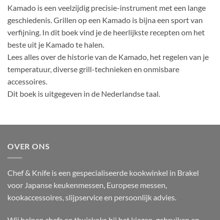
Kamado is een veelzijdig precisie-instrument met een lange
geschiedenis. Grillen op een Kamado is bijna een sport van
verfijning. In dit boek vind je de heerlijkste recepten om het
beste uit je Kamado te halen.
Lees alles over de historie van de Kamado, het regelen van je
temperatuur, diverse grill-technieken en onmisbare
accessoires.
Dit boek is uitgegeven in de Nederlandse taal.
OVER ONS
Chef & Knife is een gespecialiseerde kookwinkel in Brakel
voor Japanse keukenmessen, Europese messen,
kookaccessoires, slijpservice en persoonlijk advies.
Wij helpen chefs en thuiskoks bij het kiezen, gebruiken en