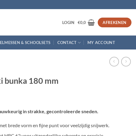
3
LOGIN
€
0,0
AFREKENEN
ELMESSEN & SCHOOLSETS
CONTACT
MY ACCOUNT
ki bunka 180 mm
nauwkeurig in strakke, gecontroleerde sneden.
 brede vorm en fijne punt voor veelzijdig snijwerk.
t HRC 62 voor uitzonderlijke scherpte en precisie.