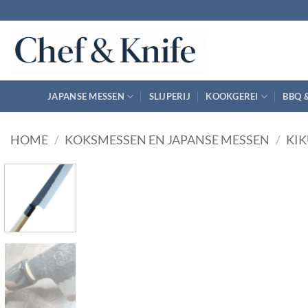
Ga
naar
inhoud
JAPANSE MESSEN
SLIJPERIJ
KOOKGEREI
BBQ 
HOME
/
KOKSMESSEN EN JAPANSE MESSEN
/
KI