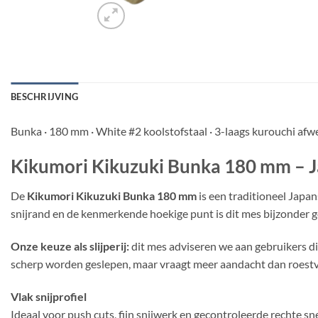
BESCHRIJVING
Bunka · 180 mm · White #2 koolstofstaal · 3-laags kurouchi afw
Kikumori Kikuzuki Bunka 180 mm – Ja
De
Kikumori Kikuzuki Bunka 180 mm
is een traditioneel Japa
snijrand en de kenmerkende hoekige punt is dit mes bijzonder ge
Onze keuze als slijperij:
dit mes adviseren we aan gebruikers di
scherp worden geslepen, maar vraagt meer aandacht dan roestva
Vlak snijprofiel
Ideaal voor push cuts, fijn snijwerk en gecontroleerde rechte sn