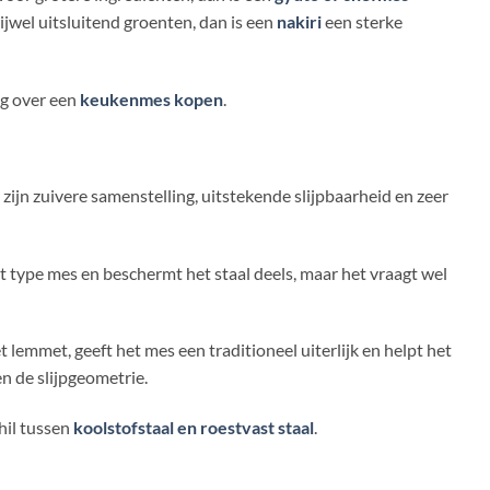
rijwel uitsluitend groenten, dan is een
nakiri
een sterke
eg over een
keukenmes kopen
.
 zijn zuivere samenstelling, uitstekende slijpbaarheid en zeer
it type mes en beschermt het staal deels, maar het vraagt wel
emmet, geeft het mes een traditioneel uiterlijk en helpt het
n de slijpgeometrie.
hil tussen
koolstofstaal en roestvast staal
.