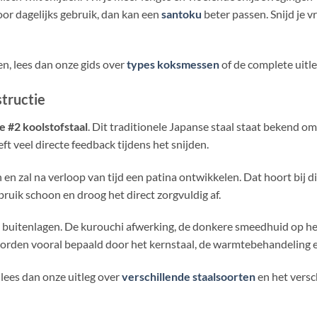
oor dagelijks gebruik, dan kan een
santoku
beter passen. Snijd je v
en, lees dan onze gids over
types koksmessen
of de complete uitl
structie
 #2 koolstofstaal
. Dit traditionele Japanse staal staat bekend om
ft veel directe feedback tijdens het snijden.
 en zal na verloop van tijd een patina ontwikkelen. Dat hoort bij d
bruik schoon en droog het direct zorgvuldig af.
buitenlagen. De kurouchi afwerking, de donkere smeedhuid op het l
worden vooral bepaald door het kernstaal, de warmtebehandeling e
lees dan onze uitleg over
verschillende staalsoorten
en het versc