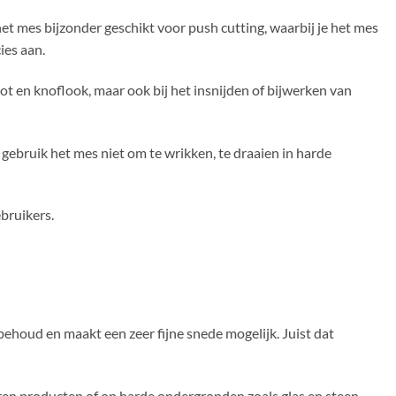
t mes bijzonder geschikt voor push cutting, waarbij je het mes
ies aan.
ot en knoflook, maar ook bij het insnijden of bijwerken van
 gebruik het mes niet om te wrikken, te draaien in harde
bruikers.
ehoud en maakt een zeer fijne snede mogelijk. Juist dat
ren producten of op harde ondergronden zoals glas en steen.