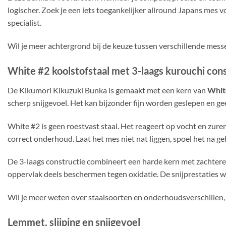
logischer. Zoek je een iets toegankelijker allround Japans mes v
specialist.
Wil je meer achtergrond bij de keuze tussen verschillende mess
White #2 koolstofstaal met 3-laags kurouchi con
De Kikumori Kikuzuki Bunka is gemaakt met een kern van
White
scherp snijgevoel. Het kan bijzonder fijn worden geslepen en gee
White #2 is geen roestvast staal. Het reageert op vocht en zuren
correct onderhoud. Laat het mes niet nat liggen, spoel het na ge
De 3-laags constructie combineert een harde kern met zachtere 
oppervlak deels beschermen tegen oxidatie. De snijprestaties 
Wil je meer weten over staalsoorten en onderhoudsverschillen, 
Lemmet, slijping en snijgevoel