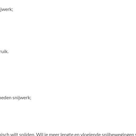
ijwerk;
uik.
heden snijwerk;
isch wilt snijden. Wil je meer lengte en vloeiende snijbewegingen 