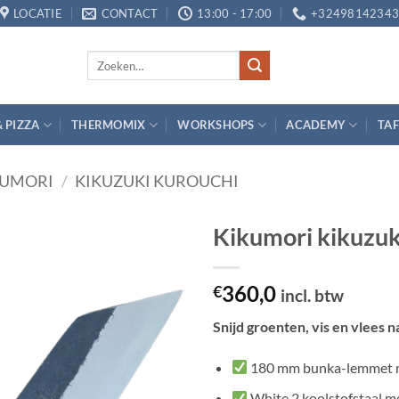
LOCATIE
CONTACT
13:00 - 17:00
+3249814234
Zoeken
naar:
& PIZZA
THERMOMIX
WORKSHOPS
ACADEMY
TAF
KUMORI
/
KIKUZUKI KUROUCHI
Kikumori kikuzu
Toevoegen
360,0
aan
€
incl. btw
verlanglijst
Snijd groenten, vis en vlees 
180 mm bunka-lemmet met
White 2 koolstofstaal me