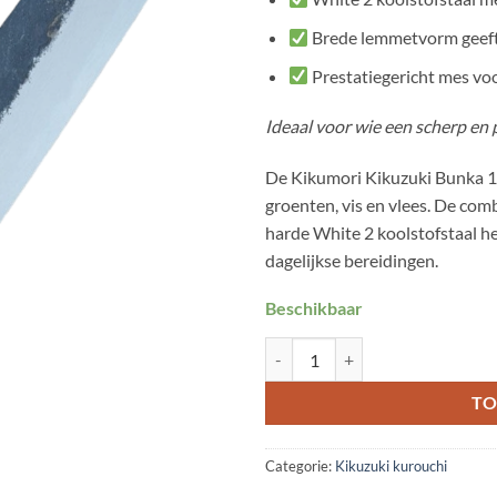
Brede lemmetvorm geeft st
Prestatiegericht mes vo
Ideaal voor wie een scherp en 
De Kikumori Kikuzuki Bunka 1
groenten, vis en vlees. De co
harde White 2 koolstofstaal he
dagelijkse bereidingen.
Beschikbaar
Kikumori kikuzuki bunka 180 mm
TO
Categorie:
Kikuzuki kurouchi