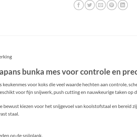
erking
pans bunka mes voor controle en prec
ns keukenmes voor koks die veel waarde hechten aan controle, scher
schikt voor fijn snijwerk, push cutting en nauwkeurige taken op d
e bewust kiezen voor het snijgevoel van koolstofstaal en bereid z
st staal.
eden op de snijplank.