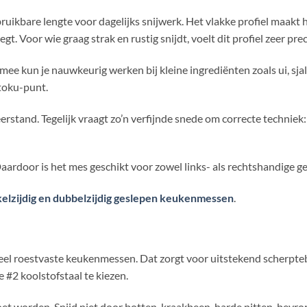
bare lengte voor dagelijks snijwerk. Het vlakke profiel maakt he
 Voor wie graag strak en rustig snijdt, voelt dit profiel zeer prec
ee kun je nauwkeurig werken bij kleine ingrediënten zoals ui, sjal
toku-punt.
erstand. Tegelijk vraagt zo’n verfijnde snede om correcte techniek:
ardoor is het mes geschikt voor zowel links- als rechtshandige ge
elzijdig en dubbelzijdig geslepen keukenmessen
.
veel roestvaste keukenmessen. Dat zorgt voor uitstekend scherpteb
 #2 koolstofstaal te kiezen.
t worden. Snijd niet door botten, kraakbeen, harde pitten, bevro