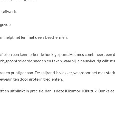
etailwerk.
jgevoel.
 en helpt het lemmet deels beschermen.
ofiel en een kenmerkende hoekige punt. Het mes combineert een de
erk, gecontroleerde sneden en taken waarbij je nauwkeurig wilt stu
r en puntiger aan. De snijrand is vlakker, waardoor het mes sterk 
jbewegingen door grote ingrediënten.
t en uitblinkt in precisie, dan is deze Kikumori Kikuzuki Bunka ee