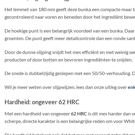
Het lemmet van 180 mm geeft deze bunka een compacte maar bruik
gecontroleerd naar voren en beneden door het ingrediënt beweegt.
De hoekige punt is een belangrijk voordeel van een bunka. Daarm
groenten. De punt geeft meer detailcontrole dan een ronde san
Door de dunne slijping snijdt het mes efficiënt en met weinig we
producten of door botten en bevroren ingrediënten te snijden.
De snede is dubbelzijdig geslepen met een 50/50-verhouding. Da
Wil je meer weten over slijpwijzen, lees dan onze uitleg over
enk
Hardheid: ongeveer 62 HRC
Met een hardheid van ongeveer
62 HRC
is dit mes harder dan 
scherpe, directe karakter is een belangrijke reden om voor White
Die hardheid betekent ook dat het mes met respect gebruikt moe