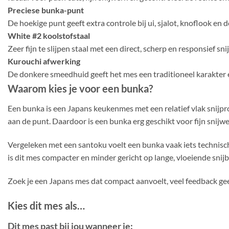
Preciese bunka-punt
De hoekige punt geeft extra controle bij ui, sjalot, knoflook en d
White #2 koolstofstaal
Zeer fijn te slijpen staal met een direct, scherp en responsief sni
Kurouchi afwerking
De donkere smeedhuid geeft het mes een traditioneel karakter
Waarom kies je voor een bunka?
Een bunka is een Japans keukenmes met een relatief vlak snijpr
aan de punt. Daardoor is een bunka erg geschikt voor fijn snijw
Vergeleken met een santoku voelt een bunka vaak iets technische
is dit mes compacter en minder gericht op lange, vloeiende sni
Zoek je een Japans mes dat compact aanvoelt, veel feedback geef
Kies dit mes als…
Dit mes past bij jou wanneer je: