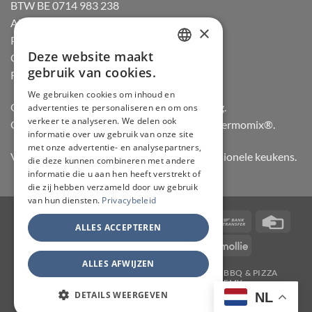
BTW BE 0714 983 238
Algemene voorwaarden
×
Privacybeleid
Deze website maakt
Cookiebeleid
DUTCH
gebruik van cookies.
Retourneren
FRENCH
We gebruiken cookies om inhoud en
Officiële dealer van Gozney en Big Green Egg.
advertenties te personaliseren en om ons
GERMAN
verkeer te analyseren. We delen ook
Officiële advisor en verdeler van Vorwerk Thermomix®.
ENGLISH
informatie over uw gebruik van onze site
met onze advertentie- en analysepartners,
Vertrouwd door hobbykoks, chefs en professionele keukens.
die deze kunnen combineren met andere
informatie die u aan hen heeft verstrekt of
die zij hebben verzameld door uw gebruik
van hun diensten.
Privacybeleid
Visa
PayPal
Stripe
MasterCard
Bancontact
Bank
Credi
ALLES ACCEPTEREN
Transfer
Card
IDeal
Invoice
KBC
Maestro
Mollie
ALLES AFWIJZEN
JAPANSE MESSEN
SLIJPERIJ
KOOKGEREI
BBQ & PIZZA
THERMOMIX
WORKSHOPS
ACADEMY
TAFELMESSEN & SCHOOLSETS
CONTACT
MY ACCOUNT
DETAILS WEERGEVEN
NL