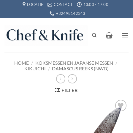
Ga
LOCATIE
CONTACT
13:00 - 17:00
naar
+32498142343
inhoud
HOME
/
KOKSMESSEN EN JAPANSE MESSEN
/
KIKUICHI
/
DAMASCUS REEKS (NWD)
FILTER
Toevoegen
aan
verlanglijst