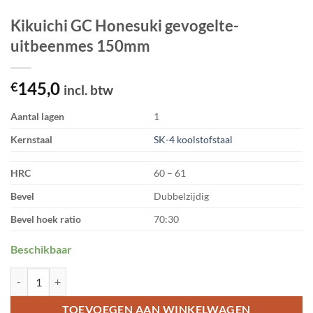
Kikuichi GC Honesuki gevogelte-
uitbeenmes 150mm
145,0
€
incl. btw
Aantal lagen
1
Kernstaal
SK-4 koolstofstaal
HRC
60 – 61
Bevel
Dubbelzijdig
Bevel hoek ratio
70:30
Beschikbaar
Kikuichi GC Honesuki gevogelte-uitbeenmes 150mm aantal
TOEVOEGEN AAN WINKELWAGEN