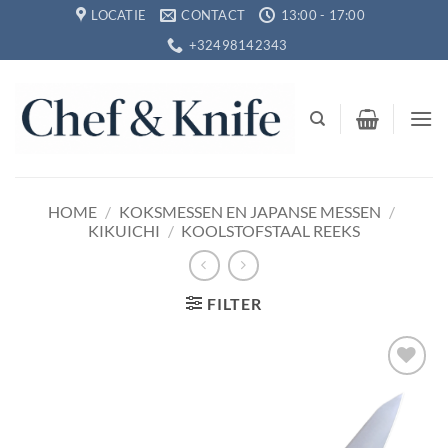
Ga
LOCATIE
CONTACT
13:00 - 17:00
naar
+32498142343
inhoud
HOME
/
KOKSMESSEN EN JAPANSE MESSEN
/
KIKUICHI
/
KOOLSTOFSTAAL REEKS
FILTER
Toevoegen
aan
verlanglijst