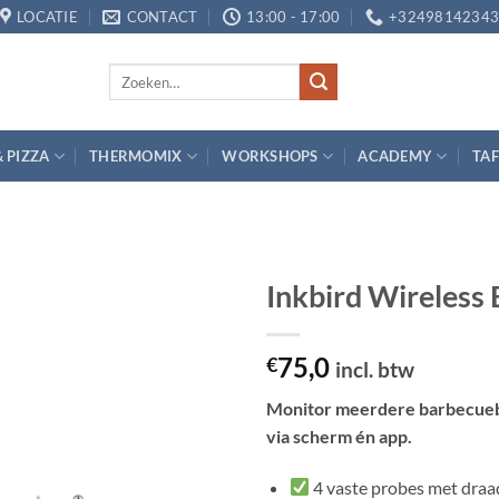
LOCATIE
CONTACT
13:00 - 17:00
+3249814234
Zoeken
naar:
& PIZZA
THERMOMIX
WORKSHOPS
ACADEMY
TAF
Inkbird Wireles
Toevoegen
75,0
aan
€
incl. btw
verlanglijst
Monitor meerdere barbecueb
via scherm én app.
4 vaste probes met draa