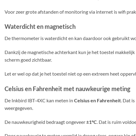
Voor zeer grote afstanden of monitoring via internet is wifi pr
Waterdicht en magnetisch
De thermometer is waterdicht en kan daardoor ook gebruikt wor
Dankzij de magnetische achterkant kun je het toestel makkelijk 
scherm goed zichtbaar.
Let er wel op dat je het toestel niet op een extreem heet opperv
Celsius en Fahrenheit met nauwkeurige meting
De Inkbird IBT-4XC kan meten in
Celsius en Fahrenheit
. Dat i
weergegeven.
De nauwkeurigheid bedraagt ongeveer
±1°C
. Dat is ruim voldo
Door nauwkeurig te meten vermijd je droog vlees, ongare kip of