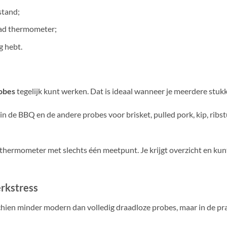
stand;
ead thermometer;
g hebt.
robes
tegelijk kunt werken. Dat is ideaal wanneer je meerdere stuk
 de BBQ en de andere probes voor brisket, pulled pork, kip, ribst
 thermometer met slechts één meetpunt. Je krijgt overzicht en kunt 
rkstress
ien minder modern dan volledig draadloze probes, maar in de prak