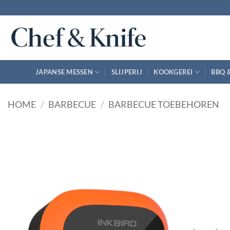
Ga
naar
inhoud
JAPANSE MESSEN
SLIJPERIJ
KOOKGEREI
BBQ 
HOME
/
BARBECUE
/
BARBECUE TOEBEHOREN