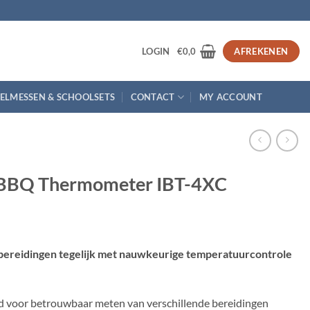
3
LOGIN
€
0,0
AFREKENEN
ELMESSEN & SCHOOLSETS
CONTACT
MY ACCOUNT
s BBQ Thermometer IBT-4XC
ereidingen tegelijk met nauwkeurige temperatuurcontrole
d voor betrouwbaar meten van verschillende bereidingen