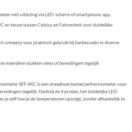
meter met uitlezing via LED-scherm of smartphone-app.
 en keuze tussen Celsius en Fahrenheit voor duidelijke
h ontwerp voor praktisch gebruik bij barbecueën in diverse
e meerdere stukken vlees of bereidingen tegelijk
rmometer IBT-4XC is een draadloze barbecuethermometer voor
eidingen tegelijk. Dankzij de 4 probes, het duidelijke LED-
s je zelf hoe je de temperaturen opvolgt, zonder afhankelijk te
er IBT-4XC aantal