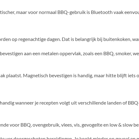
aktischer, maar voor normaal BBQ-gebruik is Bluetooth vaak eenvoud
den op regenachtige dagen. Dat is belangrijk bij buitenkoken, wa
bevestigen aan een metalen oppervlak, zoals een BBQ, smoker, werkt
lak plaatst. Magnetisch bevestigen is handig, maar hitte blijft ie
s handig wanneer je recepten volgt uit verschillende landen of B
ende voor BBQ, ovengebruik, vlees, vis, gevogelte en low & slow be
 te ver doorgeschoten bereidingen. Je kookt minder op gevoel en 