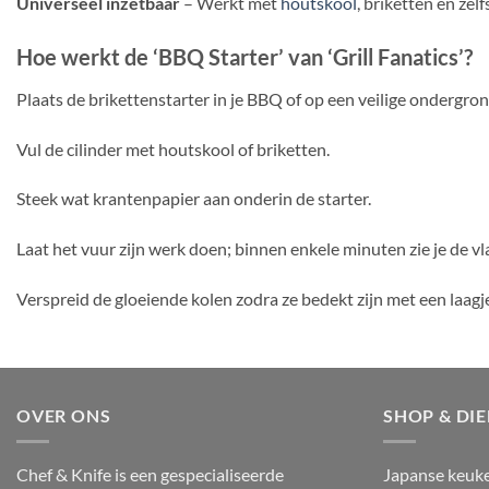
Universeel inzetbaar
– Werkt met
houtskool
, briketten en zel
Hoe werkt de ‘BBQ Starter’ van ‘Grill Fanatics’?
Plaats de brikettenstarter in je BBQ of op een veilige ondergron
Vul de cilinder met houtskool of briketten.
Steek wat krantenpapier aan onderin de starter.
Laat het vuur zijn werk doen; binnen enkele minuten zie je de
Verspreid de gloeiende kolen zodra ze bedekt zijn met een laagje
OVER ONS
SHOP & DI
Chef & Knife is een gespecialiseerde
Japanse keuk