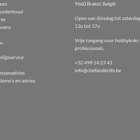
sen
9660 Brakel, België
 onderhoud
Open van dinsdag tot zaterda
res
13u tot 17u
ovens
Vrije toegang voor hobbykoks
en
professionals.
slijpservice
+32 498 14 23 43
info@chefandknife.be
essenadvies
emo’s en advies