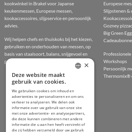
kookwinkel in Brakel voor Japanse
Europese mes
keukenmessen, Europese messen,
Slijpstenen &
kookaccessoires, slijpservice en persoonlijk
Kookaccessoi
advies.
Gozney pizza
Big Green Egg
Wij helpen chefs en thuiskoks bij het kiezen,
Cadeaubonn
gebruiken en onderhouden van messen, op
basis van staalsoort, balans, snijgevoel en
Professionele 
praktijkervaring.
Workshops
×
Persoonlijk m
Deze website maakt
Thermomix® d
DUTCH
gebruik van cookies.
FRENCH
We gebruiken cookies om inhoud en
advertenties te personaliseren en om ons
GERMAN
verkeer te analyseren. We delen ook
ENGLISH
informatie over uw gebruik van onze site
met onze advertentie- en analysepartners,
die deze kunnen combineren met andere
informatie die u aan hen heeft verstrekt of
die zij hebben verzameld door uw gebruik