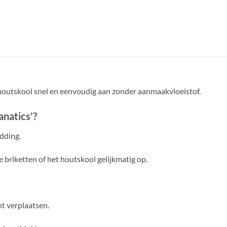
of houtskool snel en eenvoudig aan zonder aanmaakvloeistof.
anatics’?
dding.
 briketten of het houtskool gelijkmatig op.
unt verplaatsen.