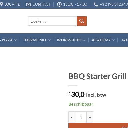
LOCATIE
CONTACT
13:00 - 17:00
+3249814234
Zoeken
naar:
& PIZZA
THERMOMIX
WORKSHOPS
ACADEMY
TAF
BBQ Starter Grill
Toevoegen
30,0
aan
€
incl. btw
verlanglijst
Beschikbaar
BBQ Starter Grill Fanatics aantal