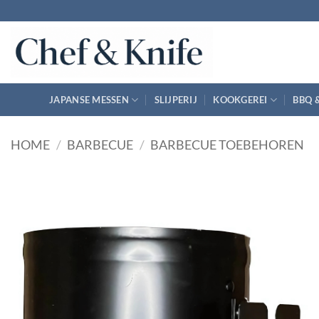
Ga
naar
inhoud
JAPANSE MESSEN
SLIJPERIJ
KOOKGEREI
BBQ 
HOME
/
BARBECUE
/
BARBECUE TOEBEHOREN