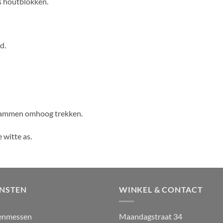
fs houtblokken.
d.
 vlammen omhoog trekken.
 witte as.
ENSTEN
WINKEL & CONTACT
enmessen
Maandagstraat 34