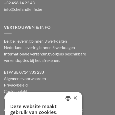
+32 498 14 23 43
info@chefandknife.be
VERTROUWEN & INFO
België: levering binnen 3 werkdagen
Nederland: levering binnen 5 werkdagen
Internationale verzending volgens beschikbare
verzendopties bij het afrekenen.
BTW BE 0714 983 238
Algemene voorwaarden
Privacybeleid
Cookiebeleid
×
Retourneren
Deze website maakt
DUTCH
Officiële dealer van Gozney en Big Green Egg.
gebruik van cookies.