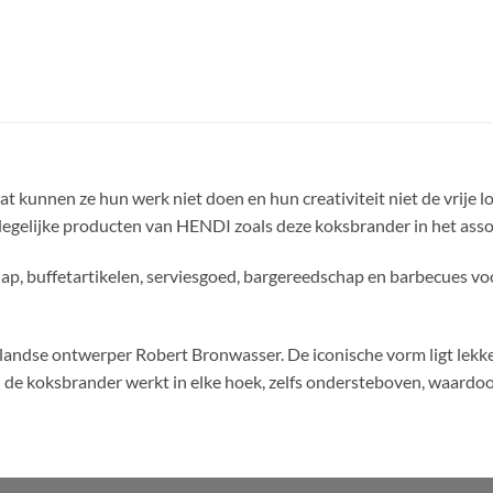
t kunnen ze hun werk niet doen en hun creativiteit niet de vrije lo
de degelijke producten van HENDI zoals deze koksbrander in het 
p, buffetartikelen, serviesgoed, bargereedschap en barbecues v
dse ontwerper Robert Bronwasser. De iconische vorm ligt lekker
de koksbrander werkt in elke hoek, zelfs ondersteboven, waardoor