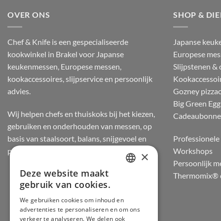
OVER ONS
SHOP & DI
Chef & Knife is een gespecialiseerde
Japanse keuk
kookwinkel in Brakel voor Japanse
Europese mes
keukenmessen, Europese messen,
Slijpstenen &
kookaccessoires, slijpservice en persoonlijk
Kookaccessoi
advies.
Gozney pizza
Big Green Egg
Wij helpen chefs en thuiskoks bij het kiezen,
Cadeaubonn
gebruiken en onderhouden van messen, op
basis van staalsoort, balans, snijgevoel en
Professionele 
praktijkervaring.
Workshops
×
Persoonlijk m
Deze website maakt
Thermomix® d
DUTCH
gebruik van cookies.
FRENCH
We gebruiken cookies om inhoud en
advertenties te personaliseren en om ons
GERMAN
verkeer te analyseren. We delen ook