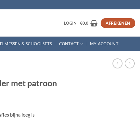
3
LOGIN
€
0,0
AFREKENEN
ELMESSEN & SCHOOLSETS
CONTACT
MY ACCOUNT
er met patroon
les bijna leeg is