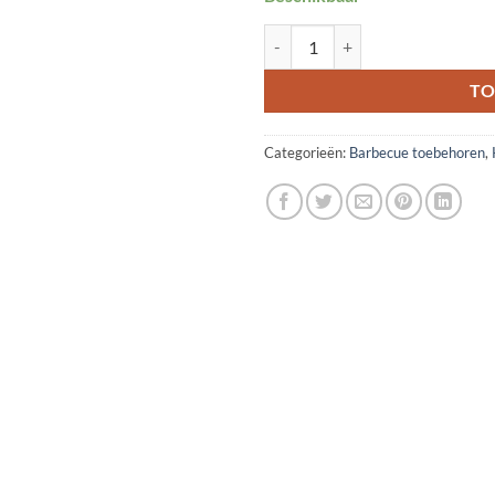
HENDI koksbrander met patroon 
TO
Categorieën:
Barbecue toebehoren
,