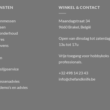
ENSTEN
WINKEL & CONTACT
enmessen
Maandagstraat 34
sen
9660 Brakel, België
 onderhoud
Open van dinsdag tot zaterda
res
13u tot 17u
ovens
Vrije toegang voor hobbykoks
en
professionals.
slijpservice
+32 498 14 23 43
info@chefandknife.be
essenadvies
emo’s en advies