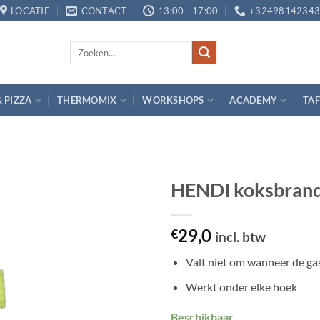
LOCATIE
CONTACT
13:00 - 17:00
+3249814234
Zoeken
naar:
& PIZZA
THERMOMIX
WORKSHOPS
ACADEMY
TAF
HENDI koksbrand
Toevoegen
29,0
aan
€
incl. btw
verlanglijst
Valt niet om wanneer de gasf
Werkt onder elke hoek
Beschikbaar