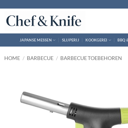
Ga
naar
inhoud
JAPANSE MESSEN
SLIJPERIJ
KOOKGEREI
BBQ 
HOME
/
BARBECUE
/
BARBECUE TOEBEHOREN