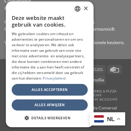
Cookiebeleid
×
Retourneren
Deze website maakt
DUTCH
Officiële dealer van Gozney en Big Green Egg.
gebruik van cookies.
Officiële advisor en verdeler van Vorwerk Thermomix®.
FRENCH
We gebruiken cookies om inhoud en
advertenties te personaliseren en om ons
GERMAN
Vertrouwd door hobbykoks, chefs en professionele keukens.
verkeer te analyseren. We delen ook
ENGLISH
informatie over uw gebruik van onze site
met onze advertentie- en analysepartners,
die deze kunnen combineren met andere
informatie die u aan hen heeft verstrekt of
Visa
PayPal
Stripe
MasterCard
Bancontact
Bank
Credi
die zij hebben verzameld door uw gebruik
Transfer
Card
van hun diensten.
Privacybeleid
IDeal
Invoice
KBC
Maestro
Mollie
ALLES ACCEPTEREN
JAPANSE MESSEN
SLIJPERIJ
KOOKGEREI
BBQ & PIZZA
THERMOMIX
WORKSHOPS
ACADEMY
TAFELMESSEN & SCHOOLSETS
CONTACT
MY ACCOUNT
ALLES AFWIJZEN
Copyright 2026 ©
CHEF & KNIFE
| Support by
Conversal
DETAILS WEERGEVEN
NL