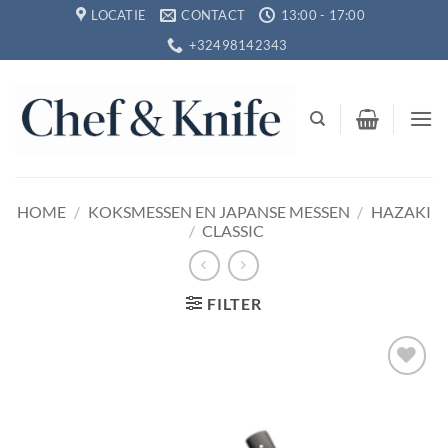
Ga
LOCATIE
CONTACT
13:00 - 17:00
naar
+32498142343
inhoud
HOME
/
KOKSMESSEN EN JAPANSE MESSEN
/
HAZAKI
/
CLASSIC
FILTER
Toevoegen
aan
verlanglijst