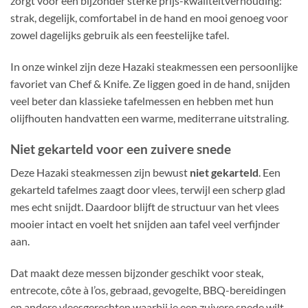
zorgt voor een bijzonder sterke prijs-kwaliteitverhouding:
strak, degelijk, comfortabel in de hand en mooi genoeg voor
zowel dagelijks gebruik als een feestelijke tafel.
In onze winkel zijn deze Hazaki steakmessen een persoonlijke
favoriet van Chef & Knife. Ze liggen goed in de hand, snijden
veel beter dan klassieke tafelmessen en hebben met hun
olijfhouten handvatten een warme, mediterrane uitstraling.
Niet gekarteld voor een zuivere snede
Deze Hazaki steakmessen zijn bewust
niet gekarteld
. Een
gekarteld tafelmes zaagt door vlees, terwijl een scherp glad
mes echt snijdt. Daardoor blijft de structuur van het vlees
mooier intact en voelt het snijden aan tafel veel verfijnder
aan.
Dat maakt deze messen bijzonder geschikt voor steak,
entrecote, côte à l’os, gebraad, gevogelte, BBQ-bereidingen
en andere vleesgerechten waarbij je een zuivere snede wilt.