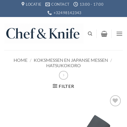
Ga
LOCATIE
CONTACT
13:00 - 17:00
naar
+32498142343
inhoud
HOME
/
KOKSMESSEN EN JAPANSE MESSEN
/
HATSUKOKORO
FILTER
Toevoegen
aan
verlanglijst