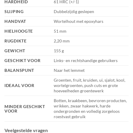
HARDHEID
61 HRC (+/-1)
SLIJPING
Dubbelzijdig geslepen
HANDVAT
Wortelhout met epoxyhars
HIELHOOGTE
51 mm
RUGDIKTE
2,20 mm
GEWICHT
155 g
GESCHIKT VOOR
Links- en rechtshandige gebruikers
BALANSPUNT
Naar het lemmet
Groenten, fruit, kruiden, ui, sjalot, kool,
IDEAAL VOOR
wortelgroenten, push cuts en grote
hoeveelheden groentewerk
Botten, kraakbeen, bevroren producten,
wrikken, zwaar hakwerk, harde
MINDER GESCHIKT
VOOR
ondergronden en volledig zorgeloos
roestvast gebruik
Veelgestelde vragen