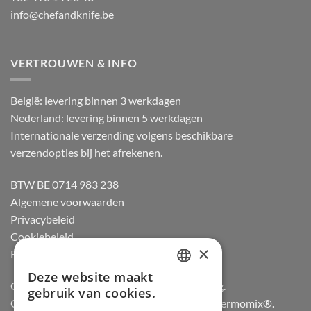
info@chefandknife.be
VERTROUWEN & INFO
België: levering binnen 3 werkdagen
Nederland: levering binnen 5 werkdagen
Internationale verzending volgens beschikbare
verzendopties bij het afrekenen.
BTW BE 0714 983 238
Algemene voorwaarden
Privacybeleid
Cookiebeleid
×
Retourneren
Deze website maakt
DUTCH
Officiële dealer van Gozney en Big Green Egg.
gebruik van cookies.
Officiële advisor en verdeler van Vorwerk Thermomix®.
FRENCH