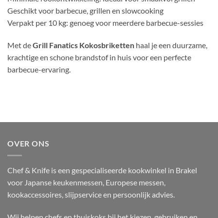
Geschikt voor barbecue, grillen en slowcooking
Verpakt per 10 kg: genoeg voor meerdere barbecue-sessies
Met de
Grill Fanatics Kokosbriketten
haal je een duurzame,
krachtige en schone brandstof in huis voor een perfecte
barbecue-ervaring.
OVER ONS
Chef & Knife is een gespecialiseerde kookwinkel in Brakel
voor Japanse keukenmessen, Europese messen,
kookaccessoires, slijpservice en persoonlijk advies.
Wij helpen chefs en thuiskoks bij het kiezen, gebruiken en