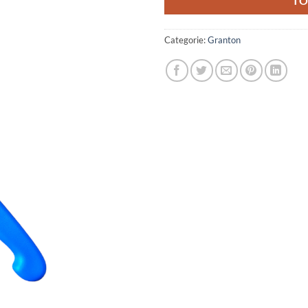
TO
Categorie:
Granton