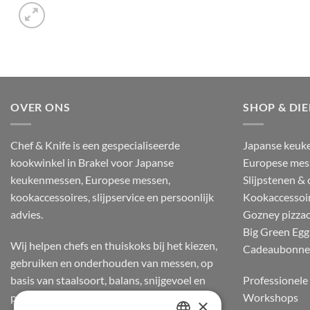
OVER ONS
SHOP & DI
Chef & Knife is een gespecialiseerde
Japanse keuk
kookwinkel in Brakel voor Japanse
Europese mes
keukenmessen, Europese messen,
Slijpstenen &
kookaccessoires, slijpservice en persoonlijk
Kookaccessoi
advies.
Gozney pizza
Big Green Egg
Wij helpen chefs en thuiskoks bij het kiezen,
Cadeaubonn
gebruiken en onderhouden van messen, op
basis van staalsoort, balans, snijgevoel en
Professionele 
praktijkervaring.
Workshops
×