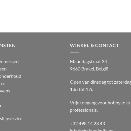
ENSTEN
WINKEL & CONTACT
enmessen
Maandagstraat 34
sen
9660 Brakel, België
 onderhoud
Open van dinsdag tot zaterda
res
13u tot 17u
ovens
Vrije toegang voor hobbykoks
en
professionals.
slijpservice
+32 498 14 23 43
info@chefandknife.be