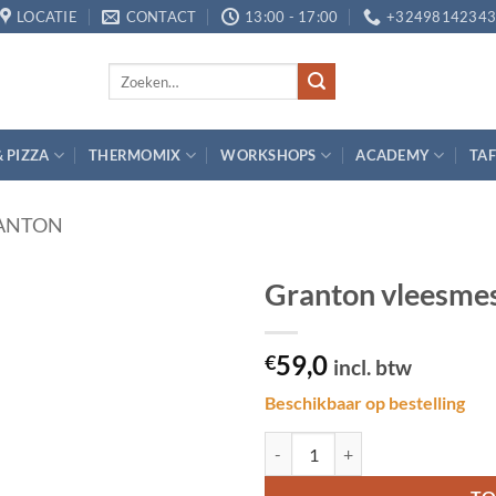
LOCATIE
CONTACT
13:00 - 17:00
+3249814234
Zoeken
naar:
& PIZZA
THERMOMIX
WORKSHOPS
ACADEMY
TAF
ANTON
Granton vleesme
Toevoegen
59,0
aan
€
incl. btw
verlanglijst
Beschikbaar op bestelling
Granton vleesmes 45 cm aantal