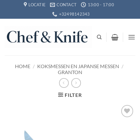
Ga
LOCATIE
CONTACT
13:00 - 17:00
naar
+32498142343
inhoud
HOME
/
KOKSMESSEN EN JAPANSE MESSEN
/
GRANTON
FILTER
Toevoegen
aan
verlanglijst