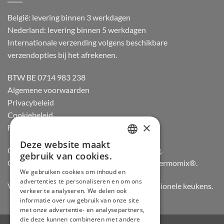
België: levering binnen 3 werkdagen
Nederland: levering binnen 5 werkdagen
Internationale verzending volgens beschikbare
verzendopties bij het afrekenen.
BTW BE 0714 983 238
Algemene voorwaarden
Privacybeleid
Cookiebeleid
×
Retourneren
Deze website maakt
DUTCH
Officiële dealer van Gozney en Big Green Egg.
gebruik van cookies.
Officiële advisor en verdeler van Vorwerk Thermomix®.
FRENCH
We gebruiken cookies om inhoud en
advertenties te personaliseren en om ons
GERMAN
Vertrouwd door hobbykoks, chefs en professionele keukens.
verkeer te analyseren. We delen ook
ENGLISH
informatie over uw gebruik van onze site
met onze advertentie- en analysepartners,
die deze kunnen combineren met andere