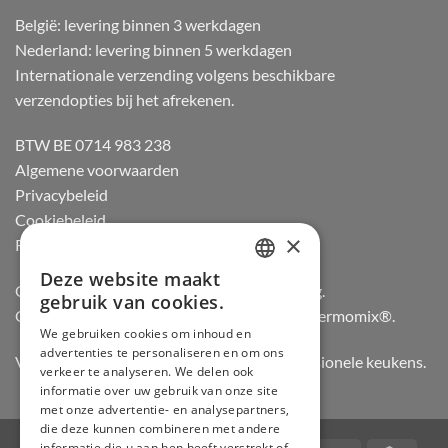
België: levering binnen 3 werkdagen
Nederland: levering binnen 5 werkdagen
Internationale verzending volgens beschikbare
verzendopties bij het afrekenen.
BTW BE 0714 983 238
Algemene voorwaarden
Privacybeleid
Cookiebeleid
×
Retourneren
Deze website maakt
DUTCH
Officiële dealer van Gozney en Big Green Egg.
gebruik van cookies.
Officiële advisor en verdeler van Vorwerk Thermomix®.
FRENCH
We gebruiken cookies om inhoud en
advertenties te personaliseren en om ons
GERMAN
Vertrouwd door hobbykoks, chefs en professionele keukens.
verkeer te analyseren. We delen ook
ENGLISH
informatie over uw gebruik van onze site
met onze advertentie- en analysepartners,
die deze kunnen combineren met andere
informatie die u aan hen heeft verstrekt of