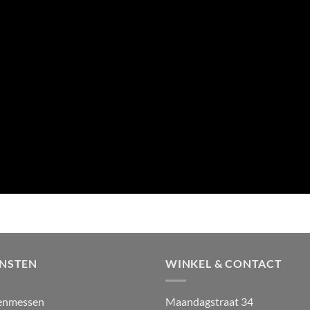
ENSTEN
WINKEL & CONTACT
enmessen
Maandagstraat 34