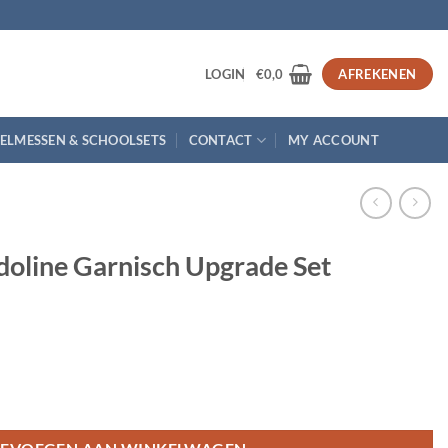
3
LOGIN
€
0,0
AFREKENEN
ELMESSEN & SCHOOLSETS
CONTACT
MY ACCOUNT
doline Garnisch Upgrade Set
Upgrade Set aantal