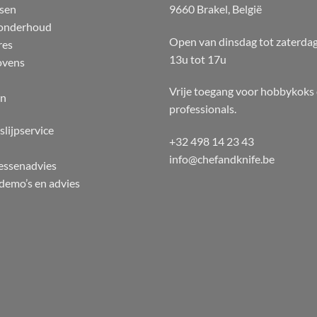
sen
9660 Brakel, België
 onderhoud
Open van dinsdag tot zaterda
res
13u tot 17u
ovens
Vrije toegang voor hobbykoks
en
professionals.
slijpservice
+32 498 14 23 43
info@chefandknife.be
essenadvies
emo’s en advies