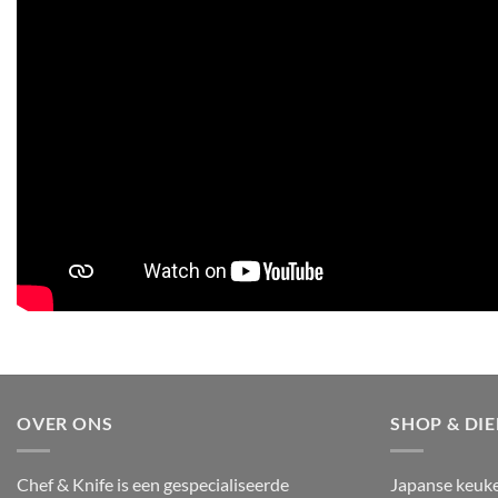
OVER ONS
SHOP & DI
Chef & Knife is een gespecialiseerde
Japanse keuk