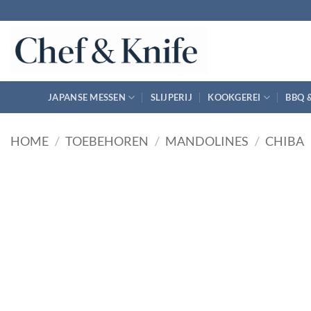
Ga
naar
inhoud
JAPANSE MESSEN
SLIJPERIJ
KOOKGEREI
BBQ 
HOME
/
TOEBEHOREN
/
MANDOLINES
/
CHIBA