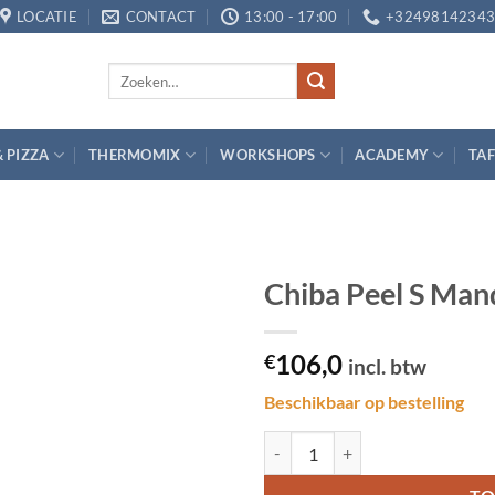
LOCATIE
CONTACT
13:00 - 17:00
+3249814234
Zoeken
naar:
& PIZZA
THERMOMIX
WORKSHOPS
ACADEMY
TAF
Chiba Peel S Man
Toevoegen
106,0
aan
€
incl. btw
verlanglijst
Beschikbaar op bestelling
Chiba Peel S Mandoline Garnisch 