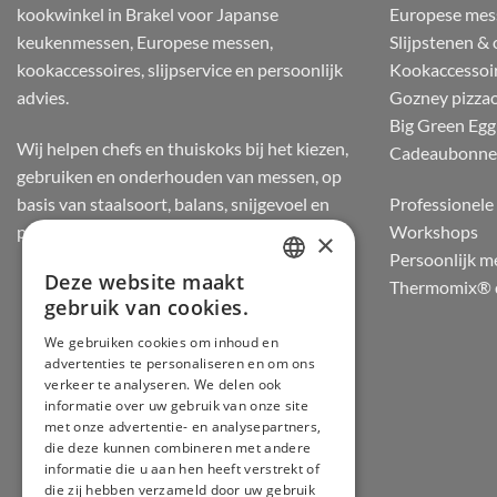
kookwinkel in Brakel voor Japanse
Europese mes
keukenmessen, Europese messen,
Slijpstenen &
kookaccessoires, slijpservice en persoonlijk
Kookaccessoi
advies.
Gozney pizza
Big Green Egg
Wij helpen chefs en thuiskoks bij het kiezen,
Cadeaubonn
gebruiken en onderhouden van messen, op
basis van staalsoort, balans, snijgevoel en
Professionele 
praktijkervaring.
Workshops
×
Persoonlijk m
Deze website maakt
Thermomix® d
DUTCH
gebruik van cookies.
FRENCH
We gebruiken cookies om inhoud en
advertenties te personaliseren en om ons
GERMAN
verkeer te analyseren. We delen ook
ENGLISH
informatie over uw gebruik van onze site
met onze advertentie- en analysepartners,
die deze kunnen combineren met andere
informatie die u aan hen heeft verstrekt of
die zij hebben verzameld door uw gebruik