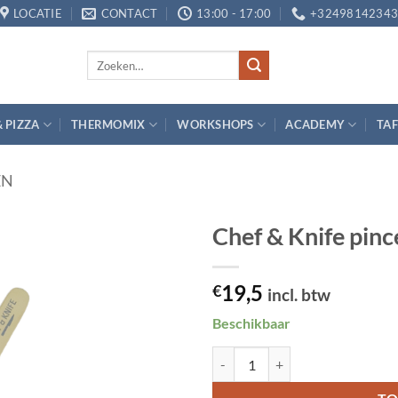
LOCATIE
CONTACT
13:00 - 17:00
+3249814234
Zoeken
naar:
& PIZZA
THERMOMIX
WORKSHOPS
ACADEMY
TAF
EN
Chef & Knife pin
Toevoegen
19,5
aan
€
incl. btw
verlanglijst
Beschikbaar
Chef & Knife pincet met dubbele 