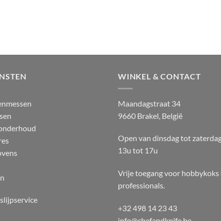
ENSTEN
WINKEL & CONTACT
enmessen
Maandagstraat 34
sen
9660 Brakel, België
 onderhoud
Open van dinsdag tot zaterda
res
13u tot 17u
ovens
Vrije toegang voor hobbykoks
en
professionals.
slijpservice
+32 498 14 23 43
info@chefandknife.be