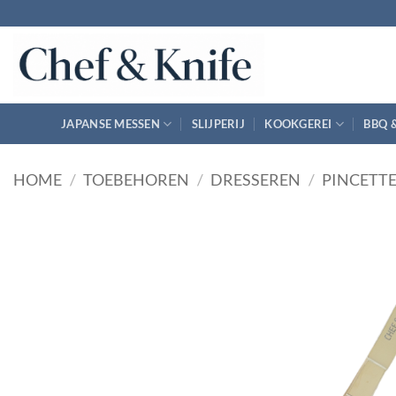
Ga
naar
inhoud
JAPANSE MESSEN
SLIJPERIJ
KOOKGEREI
BBQ 
HOME
/
TOEBEHOREN
/
DRESSEREN
/
PINCETT