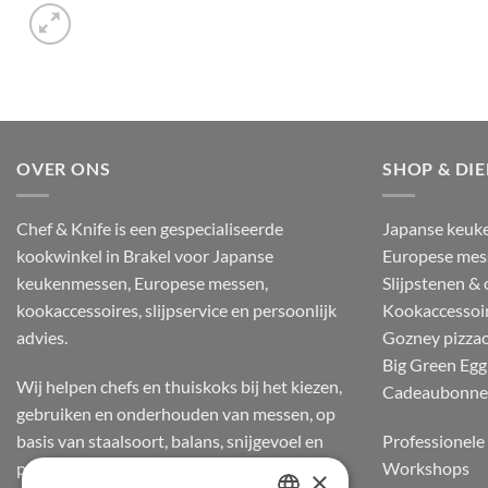
OVER ONS
SHOP & DI
Chef & Knife is een gespecialiseerde
Japanse keuk
kookwinkel in Brakel voor Japanse
Europese mes
keukenmessen, Europese messen,
Slijpstenen &
kookaccessoires, slijpservice en persoonlijk
Kookaccessoi
advies.
Gozney pizza
Big Green Egg
Wij helpen chefs en thuiskoks bij het kiezen,
Cadeaubonn
gebruiken en onderhouden van messen, op
basis van staalsoort, balans, snijgevoel en
Professionele 
praktijkervaring.
Workshops
×