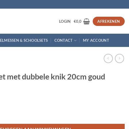
3
LOGIN
€
0,0
AFREKENEN
ELMESSEN & SCHOOLSETS
CONTACT
MY ACCOUNT
cet met dubbele knik 20cm goud
knik 20cm goud aantal