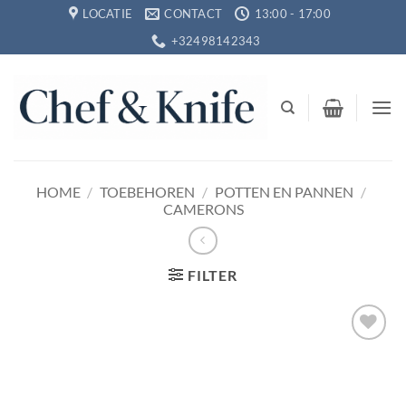
Ga
LOCATIE
CONTACT
13:00 - 17:00
naar
+32498142343
inhoud
HOME
/
TOEBEHOREN
/
POTTEN EN PANNEN
/
CAMERONS
FILTER
Toevoegen
aan
verlanglijst