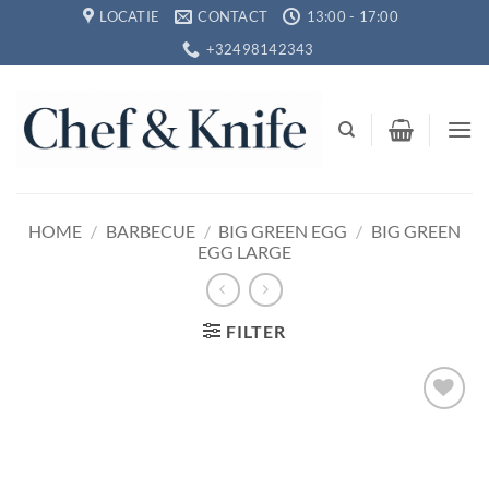
Ga
LOCATIE
CONTACT
13:00 - 17:00
naar
+32498142343
inhoud
HOME
/
BARBECUE
/
BIG GREEN EGG
/
BIG GREEN
EGG LARGE
FILTER
Toevoegen
aan
verlanglijst