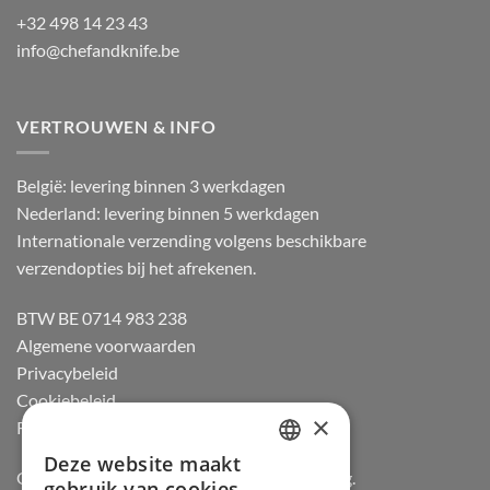
+32 498 14 23 43
info@chefandknife.be
VERTROUWEN & INFO
België: levering binnen 3 werkdagen
Nederland: levering binnen 5 werkdagen
Internationale verzending volgens beschikbare
verzendopties bij het afrekenen.
BTW BE 0714 983 238
Algemene voorwaarden
Privacybeleid
Cookiebeleid
×
Retourneren
Deze website maakt
DUTCH
Officiële dealer van Gozney en Big Green Egg.
gebruik van cookies.