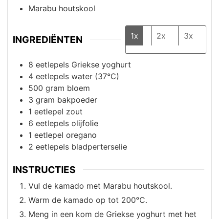
Marabu houtskool
1x
2x
3x
INGREDIËNTEN
8
eetlepels
Griekse yoghurt
4
eetlepels
water (37°C)
500
gram
bloem
3
gram
bakpoeder
1
eetlepel
zout
6
eetlepels
olijfolie
1
eetlepel
oregano
2
eetlepels
bladperterselie
INSTRUCTIES
Vul de kamado met Marabu houtskool.
Warm de kamado op tot 200°C.
Meng in een kom de Griekse yoghurt met het