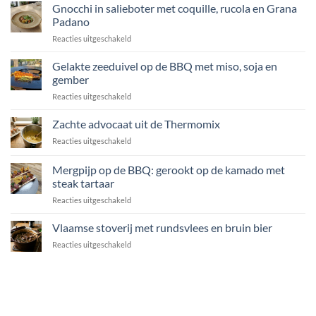
Gnocchi in salieboter met coquille, rucola en Grana
Padano
voor
Reacties uitgeschakeld
Gnocchi
in
Gelakte zeeduivel op de BBQ met miso, soja en
salieboter
gember
met
voor
Reacties uitgeschakeld
coquille,
Gelakte
rucola
zeeduivel
Zachte advocaat uit de Thermomix
en
op
Grana
voor
Reacties uitgeschakeld
de
Padano
Zachte
BBQ
advocaat
Mergpijp op de BBQ: gerookt op de kamado met
met
uit
miso,
steak tartaar
de
soja
voor
Reacties uitgeschakeld
Thermomix
en
Mergpijp
gember
op
Vlaamse stoverij met rundsvlees en bruin bier
de
voor
Reacties uitgeschakeld
BBQ:
Vlaamse
gerookt
stoverij
op
met
de
rundsvlees
kamado
en
met
bruin