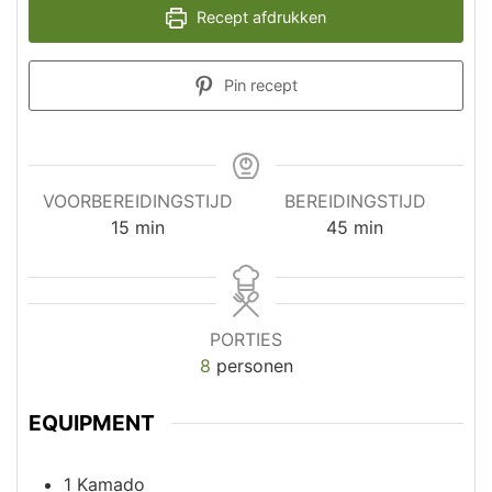
Recept afdrukken
Pin recept
VOORBEREIDINGSTIJD
BEREIDINGSTIJD
minuten
minuten
15
min
45
min
PORTIES
8
personen
EQUIPMENT
1 Kamado