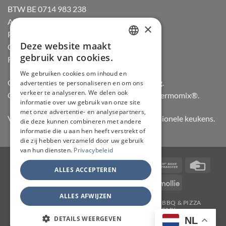
BTW BE 0714 983 238
Algemene voorwaarden
×
Privacybeleid
Deze website maakt
Cookiebeleid
DUTCH
gebruik van cookies.
Retourneren
FRENCH
We gebruiken cookies om inhoud en
Officiële dealer van Gozney en Big Green Egg.
advertenties te personaliseren en om ons
GERMAN
verkeer te analyseren. We delen ook
Officiële advisor en verdeler van Vorwerk Thermomix®.
ENGLISH
informatie over uw gebruik van onze site
met onze advertentie- en analysepartners,
Vertrouwd door hobbykoks, chefs en professionele keukens.
die deze kunnen combineren met andere
informatie die u aan hen heeft verstrekt of
die zij hebben verzameld door uw gebruik
van hun diensten.
Privacybeleid
Visa
PayPal
Stripe
MasterCard
Bancontact
Bank
Credi
ALLES ACCEPTEREN
Transfer
Card
IDeal
Invoice
KBC
Maestro
Mollie
ALLES AFWIJZEN
JAPANSE MESSEN
SLIJPERIJ
KOOKGEREI
BBQ & PIZZA
THERMOMIX
WORKSHOPS
ACADEMY
TAFELMESSEN & SCHOOLSETS
CONTACT
MY ACCOUNT
DETAILS WEERGEVEN
NL