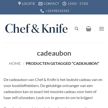
Ga
LOCATIE
CONTACT
13:00 - 17:00
naar
+32498142343
inhoud
cadeaubon
HOME
/
PRODUCTEN GETAGGED “CADEAUBON”
De cadeaubon van Chef & Knife is het leukste cadeau van en
voor kookliefhebbers. De gelukkige ontvanger van een
cadeaubon kan zo exact het mooiste cadeau voor hem of
haar zelf uitzoeken. Leuk om te geven én om te krijgen!