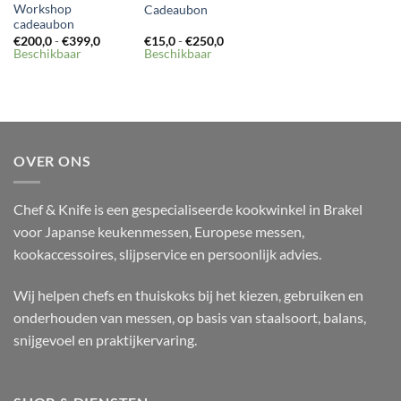
Workshop
Cadeaubon
cadeaubon
Prijsklasse:
Prijsklasse:
€
200,0
-
€
399,0
€
15,0
-
€
250,0
€200,0
€15,0
Beschikbaar
Beschikbaar
tot
tot
€399,0
€250,0
OVER ONS
Chef & Knife is een gespecialiseerde kookwinkel in Brakel
voor Japanse keukenmessen, Europese messen,
kookaccessoires, slijpservice en persoonlijk advies.
Wij helpen chefs en thuiskoks bij het kiezen, gebruiken en
onderhouden van messen, op basis van staalsoort, balans,
snijgevoel en praktijkervaring.